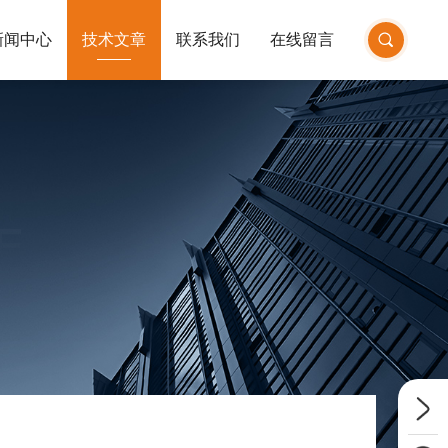
新闻中心
技术文章
联系我们
在线留言
E