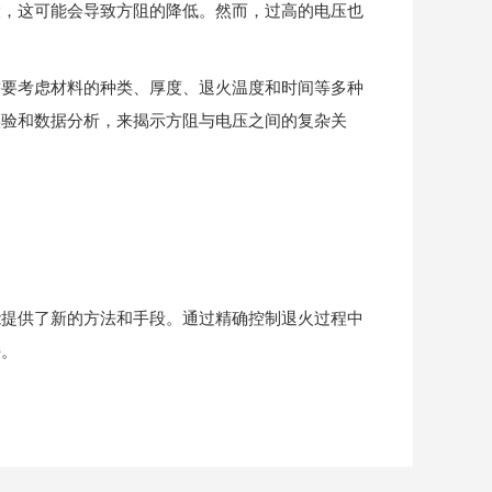
大，这可能会导致方阻的降低。然而，过高的电压也
要考虑材料的种类、厚度、退火温度和时间等多种
实验和数据分析，来揭示方阻与电压之间的复杂关
提供了新的方法和手段。通过精确控制退火过程中
持。