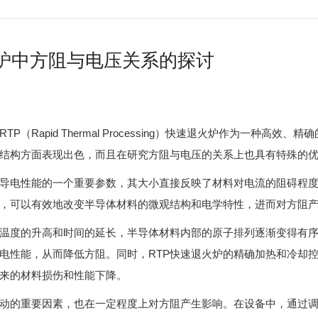
火炉中方阻与电压关系的探讨
Rapid Thermal Processing）快速退火炉作为一种高
结构方面表现出色，而且在研究方阻与电压的关系上也具有特殊的
电性能的一个重要参数，其大小直接反映了材料对电流的阻碍程度
，可以有效地改变半导体材料的微观结构和电学特性，进而对方阻
度的升高和时间的延长，半导体材料内部的原子排列逐渐变得有序
电性能，从而降低方阻。同时，RTP快速退火炉的精确加热和冷却
来的材料损伤和性能下降。
的重要因素，也在一定程度上对方阻产生影响。在设备中，通过调