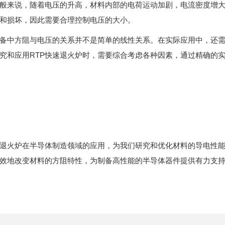
般来说，随着电压的升高，材料内部的电荷运动加剧，电流密度增
和损坏，因此需要合理控制电压的大小。
中方阻与电压的关系并不是简单的线性关系。在实际应用中，还需
究和应用RTP快速退火炉时，需要综合考虑各种因素，通过精确的
退火炉在半导体制造领域的应用，为我们研究和优化材料的导电性能
效地改变材料的方阻特性，为制备高性能的半导体器件提供有力支