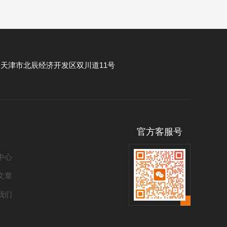
：
天津市北辰经济开发区双川道11号
官方客服号
中心
文章
我们