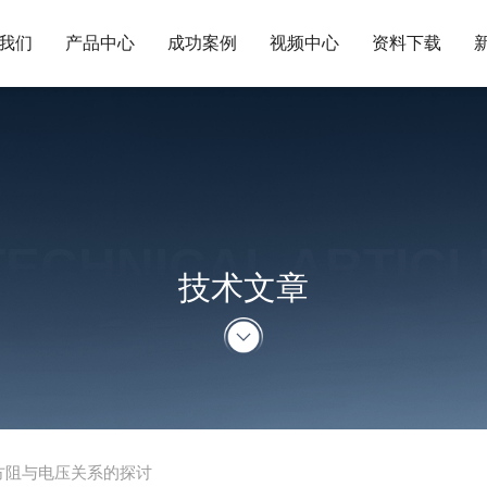
我们
产品中心
成功案例
视频中心
资料下载
TECHNICAL ARTICL
技术文章
方阻与电压关系的探讨