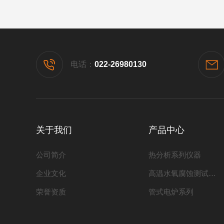
电话：
022-26980130
关于我们
产品中心
公司简介
热分析系列仪器
企业文化
高温水氧腐蚀测试系列
荣誉资质
管式电炉系列