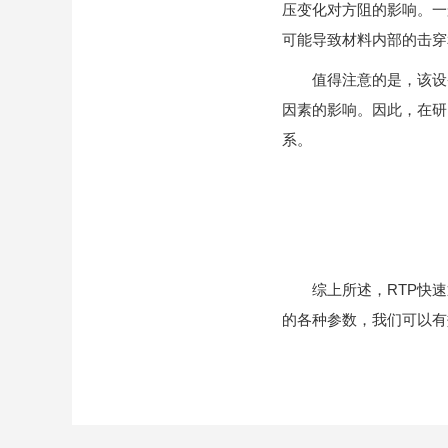
压变化对方阻的影响。一
可能导致材料内部的击穿
值得注意的是，该设备
因素的影响。因此，在研
系。
综上所述，RTP快速
的各种参数，我们可以有