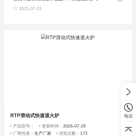
2021-07-23
RTP滑动式快速退火炉
电话
产品型号：
更新时间：
2026-07-29
厂商性质：
生产厂家
浏览次数：
173