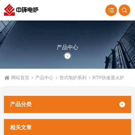
PRODUCT
CENTER
产品中心
网站首页
产品中心
管式电炉系列
RTP快速退火炉
产品分类
相关文章