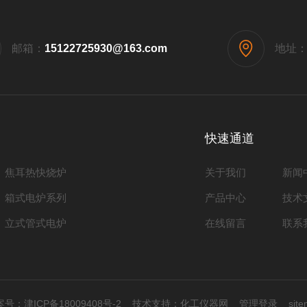
邮箱：
15122725930@163.com
地址
快速通道
焦耳热快烧炉
关于我们
新闻
箱式电炉系列
产品中心
技术
立式管式电炉
在线留言
联系
号：
津ICP备18009408号-2
技术支持：
化工仪器网
管理登录
sit