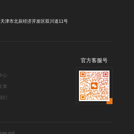
：
天津市北辰经济开发区双川道11号
官方客服号
中心
文章
我们
emap.xml