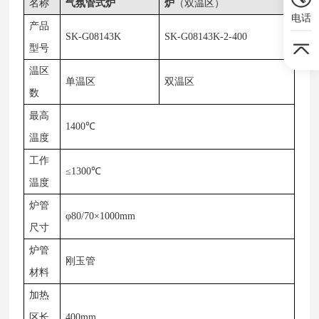
名称
气氛管式炉
炉
（双温区）
电话
产品
SK-G08143K
SK-G08143K-2-400
型号
温区
单温区
双温区
数
最高
1400℃
温度
工作
≤1300℃
温度
炉管
φ80/70×1000mm
尺寸
炉管
刚玉管
材料
加热
区长
400mm