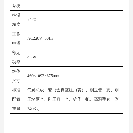
系统
控温
±1℃
精度
工作
AC220V 50Hz
电源
额定
8KW
功率
炉体
460×1092×675mm
尺寸
标准
气路总成一套（含真空压力表）、刚玉管一支、刚
配置
玉堵两个、刚玉舟一个、钩子一把、高温手套一副
重量
240Kg