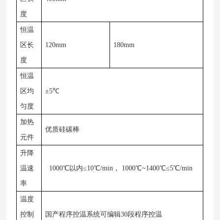
度
恒温
区长
120mm
180mm
度
恒温
区均
±5℃
匀度
加热
优质硅碳棒
元件
升降
温速
1000℃以内≤10℃/min， 1000℃~1400℃≤5℃/min
率
温度
控制
国产程序控温系统可编辑30段程序控温