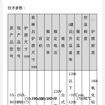
技术参数：
+
装
控
棒
(建
温
原
现
炉
后
额
额
议)
额
精
炉
产
产
膛
炉
容
定
定
规
升
定
度
膛
品
品
尺
膛
积
功
电
格
温
温
材
型
型
寸
尺
率
压
速
度
质
号
号
mm
寸
率
mm
1200
以
1800M
下
氧
220V
SX-
ZHX-
台
<10℃min,
化
150x190x150
150x140x150
3L
5KW
单
1700℃
±1℃
B03173
B03173
式
1200
铝