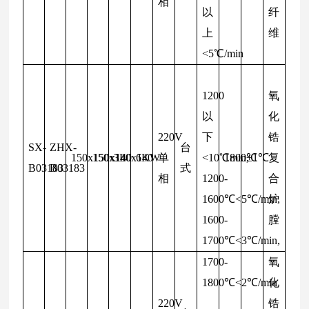
相
以
纤
上
维
<5℃/min
1200
氧
以
化
220V
下
锆
SX-
ZHX-
台
150x150x140
150x140x140
3L
6KW
单
<10℃min,
1800℃
±1℃
复
B03183
B03183
式
相
1200-
合
1600℃<5℃/min,
炉
1600-
膛
1700℃<3℃/min,
1700-
氧
1800℃<2℃/min
化
220V
锆