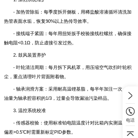
- 加热管除垢：每季度拆开侧板，用稀盐酸溶液循环清洗加
热管表面水垢，恢复90%以上热传导效率。
- 接线端子紧固：每年用扭矩扳手校验接线柱螺丝，确保接
触电阻<0.1Ω，防止虚接引发过热。
2. 鼓风装置养护
- 叶轮清洁周期：每月拆下风机罩，用压缩空气吹扫叶轮积
尘，重点清理叶片背面附着物。
- 轴承润滑方案：采用耐高温锂基脂，每半年加注一次，注
油量为轴承腔容积的1/3，过量会导致漏油污染样品。
3. 温控系统校准
电话
- 传感器校验：使用标准铂电阻温度计对比箱内实测温度，
偏差>0.5℃时需重新标定PID参数。