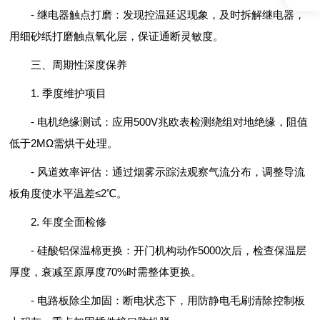
- 继电器触点打磨：发现控温延迟现象，及时拆解继电器，
用细砂纸打磨触点氧化层，保证通断灵敏度。
三、周期性深度保养
1. 季度维护项目
- 电机绝缘测试：应用500V兆欧表检测绕组对地绝缘，阻值
低于2MΩ需烘干处理。
- 风道效率评估：通过烟雾示踪法观察气流分布，调整导流
板角度使水平温差≤2℃。
2. 年度全面检修
- 硅酸铝保温棉更换：开门机构动作5000次后，检查保温层
厚度，衰减至原厚度70%时需整体更换。
- 电路板除尘加固：断电状态下，用防静电毛刷清除控制板