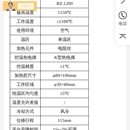
产品型号
RZ-1200
最高温度
1150℃
工作温度
≤1100℃
电话
使用环境
空气
温区
单温区
加热元件
电阻丝
控温热电偶
K型热电偶
控温精度
±1℃
加热腔尺寸
φ80×100mm
工作区域
φ30×40mm
恒温区均匀度
±5℃
温度允许差值
/
冷却方式
风冷
位移行程
115mm
平台升降时间
15s~70s可调