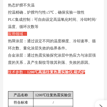
热态炉膛不失温
控温精确，炉膛均匀性
≤5℃
，
确保实验一致性
PLC
集成控制：可自由设定高温氧化时间、冷却时间
/
温度、循环次数等
应用领域：
热障涂层：
通过设定不同的温度梯度、冷却速率、循
环次数、量化涂层失效的临界条件。
合金涂层
：通过热震实验探究涂层中热应力与涂层强
度的关系，及产生裂纹导致其剥落、失效的原因。
技术参数：
1200℃高温往复热震实验仪,箱式炉
产品名称
1200℃往复热震实验仪
符合标准
/