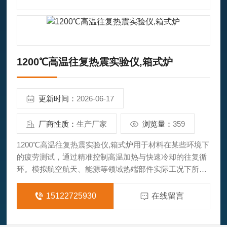
1200℃高温往复热震实验仪,箱式炉
更新时间：
2026-06-17
厂商性质：
生产厂家
浏览量：
359
1200℃高温往复热震实验仪,箱式炉用于材料在某些环境下
的疲劳测试，通过精准控制高温加热与快速冷却的往复循
环。模拟航空航天、能源等领域热端部件实际工况下所承
受的高温氧化、极速冷热循环等。为超高温陶瓷、环境障
涂层、合金材料、特种耐火材料等前沿材料的研发和寿命
15122725930
在线留言
预测提供关键实验数据。