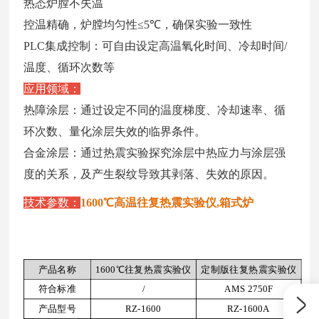
热态炉膛不失温
控温精确，炉膛均匀性
≤5℃
，
确保实验一致性
PLC
集成控制：可自由设定高温氧化时间、冷却时间
/
温度、循环次数等
应用领域：
热障涂层：
通过设定不同的温度梯度、冷却速率、循
环次数、量化涂层失效的临界条件。
合金涂层
：通过热震实验探究涂层中热应力与涂层强
度的关系，及产生裂纹导致其剥落、失效的原因。
技术参数：
1600℃高温往复热震实验仪,箱式炉
产品名称
1600℃往复热震实验仪
定制版往复热震实验仪
符合标准
/
AMS 2750F
产品型号
RZ-1600
RZ-1600A