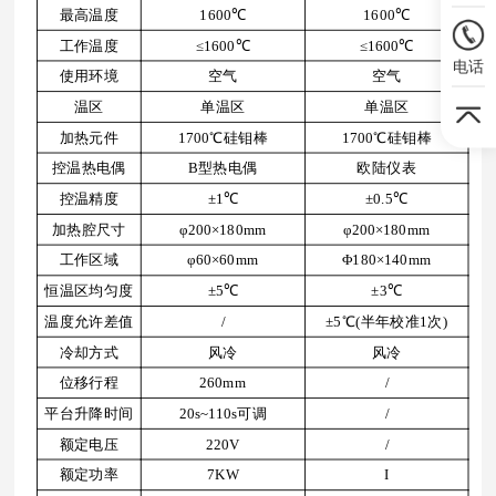
最高温度
1600℃
1600℃
工作温度
≤1600℃
≤1600℃
电话
使用环境
空气
空气
温区
单温区
单温区
加热元件
1700℃硅钼棒
1700℃硅钼棒
控温热电偶
B型热电偶
欧陆仪表
控温精度
±1℃
±0.5℃
加热腔尺寸
φ200×180mm
φ200×180mm
工作区域
φ60×60mm
Φ180×140mm
恒温区均匀度
±5℃
±3℃
温度允许差值
/
±5℃(半年校准1次)
冷却方式
风冷
风冷
位移行程
260mm
/
平台升降时间
20s~110s可调
/
额定电压
220V
/
额定功率
7KW
I