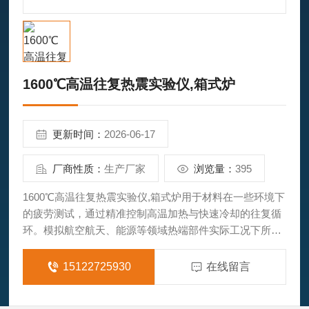
1600℃高温往复热震实验仪,箱式炉
更新时间：
2026-06-17
厂商性质：
生产厂家
浏览量：
395
1600℃高温往复热震实验仪,箱式炉用于材料在一些环境下
的疲劳测试，通过精准控制高温加热与快速冷却的往复循
环。模拟航空航天、能源等领域热端部件实际工况下所承
受的高温氧化、极速冷热循环等。为超高温陶瓷、环境障
涂层、合金材料、特种耐火材料等前沿材料的研发和寿命
15122725930
在线留言
预测提供关键实验数据。