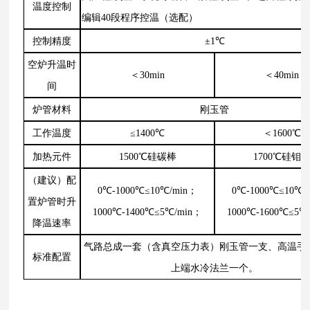
温度控制
编辑40段程序控温（选配）
控制精度
±1℃
空炉升温时
＜30min
＜40min
间
炉管材料
刚玉管
工作温度
≤1400℃
＜1600℃
加热元件
1500℃硅碳棒
1700℃硅钼
（建议）配
0℃-1000℃≤10℃/min；
0℃-1000℃≤10℃/
置炉管时升
1000℃-1400℃≤5℃/min；
1000℃-1600℃≤5℃
降温速率
气路总成一套（含真空压力表）刚玉管一支、高温手
标准配置
上端水冷法兰一个。