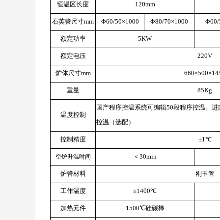
恒温区长度
120mm
石英管尺寸mm
Φ60/50×1000
Φ80/70×1000
Φ60/
额定功率
5KW
额定电压
220V
炉体尺寸mm
660×500×14
重量
85Kg
国产程序控温系统可编辑50段程序控温。进
温度控制
控温（选配）
控制精度
±1℃
＜30min
空炉升温时间
炉管材料
刚玉管
工作温度
≤1400℃
加热元件
1500℃硅碳棒