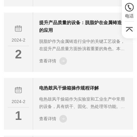
电炉的作用和应用领域。不锈钢三温区开启式
真空气氛管式电炉的主要作用是提供高温、恒
电话
温的加热环境。它采用先进的电热技术，能够
提升产品质量的设备：脱脂炉在金属铸造中
在短时间内达到高温，并且保持温度的稳定
的应用
性。同时，该电炉配备了真空气氛管路系统，
2024-2
脱脂炉作为金属铸造行业中的关键工艺设备，
能够为炉内提供特定的气体氛围，满足不同实
在提升产品质量方面扮演着重要的角色。本文
验条件的需求。在应用领域方面，不锈钢三温
2
将介绍该炉子的原理、应用以及其在金属铸造
区开启式真空气氛管式电炉被广泛应用于以下
查看详情
过程中的重要性。脱脂炉是一种用于去除铸件
领...
表面或内部的残余蜡模或塑料模的设备。在金
属铸造中，通常会使用蜡模或塑料模来制作铸
件的空型，然后再进行熔铸。而这些蜡模或塑
电热鼓风干燥箱操作规程详解
料模在铸件成型之前需要被去除，以确保铸件
电热鼓风干燥箱作为实验室和工业生产中常用
的完整性和质量。该炉子的工作原理是利用高
2024-2
的设备，具有烘干、固化、热处理等功能。为
温热处理的方式，将蜡模或塑料模材料热分解
1
了保证设备的安全运行以及实验或生产的顺利
或燃烧，使其在炉内脱离铸件。它通常采用间
查看详情
进行，了解并遵循电热鼓风干燥箱的操作规程
歇式或连续式操作，通过控制恒温区域内的
至关重要。首先，操作前应详细阅读说明书，
温...
了解设备的各项功能、操作步骤和注意事项。