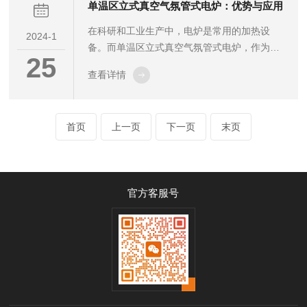
有温度均匀性。通过先进的加热技术和精确的
单温区立式真空气氛管式电炉：优势与应用
温度控制系统，电炉能够确保炉内温度分布均
在科研和工业生产中，电炉是常用的加热设
匀，避免了因温度不均而导致的实验误差。这
2024-1
备。而单温区立式真空气氛管式电炉，作为一
为实验人员提供了更准确的数据和更可靠的实
25
种特殊类型的电炉，因其的优势在许多领域都
验结果。该电炉具有良好的密闭性。真空气氛
查看详情
得到了广泛应用。那么，单温区立式真空气氛
管式电炉采用了优质的材料和先...
管式电炉有哪些优势?又有哪些应用呢?首先，
单温区立式真空气氛管式电炉的优势之一是温
首页
上一页
下一页
末页
度控制精准。由于采用了先进的温度控制系
统，这种电炉能够实现温度的精确控制，确保
实验或生产的温度条件稳定可靠。这对于需要
精确控制温度的实验或生产过程尤为重要。其
官方客服号
次，单温区立式真空气氛管式电炉的另一个优
势是气氛控制。通过引入不同的气体，可以模
拟...