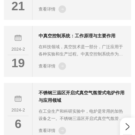
21
监测流体的质量流量，确保工艺流程的稳定性
查看详情
和产品质量。本文将为您揭示质量流量控制系
统的工作原理，帮助您更好地了解这一技术。
首先，让我们了解一下质量流量控制系统的基
本组成。质量流量控制系统主要由传感器、控
中真空控制系统：工作原理与主要作用
制器和执行器三部分组成。传感器负责检测流
在科技领域，真空技术是一部分，广泛应用于
体的质量流量，并将信号传输给控制器;控制器
2024-2
各种实验和生产过程。中真空控制系统作为真
接收到信号后，根据预设值与实际值的比较结
19
空技术中的一种，扮演着重要的角色。本文将
果，计算出控制信号并发送给执行器;执行器根
查看详情
为您揭示中真空控制系统的奥秘，以及它的主
据控制信号调节流体的流量，从而实现流...
要作用。首先，让我们了解一下中真空控制系
统的定义。中真空控制系统是一种能够创造和
控制中等真空环境的设备。它通常由真空泵、
不锈钢三温区开启式真空气氛管式电炉作用
阀门、测量仪表和其他辅助设备组成，能够将
与应用领域
环境中的气体抽出，达到一定的真空度。那
2024-2
在工业生产和科研实验中，电炉是常用的加热
么，中真空控制系统的主要作用有哪些呢?提
设备之一。不锈钢三温区开启式真空气氛管式
供高度纯净的环境：中真空控制系统能够将环
6
电炉作为一种高效、多功能的加热设备，在许
境中的气体抽出，创造一个低气压、高度纯净
查看详情
多领域都发挥着重要作用。本文将详细介绍该
的...