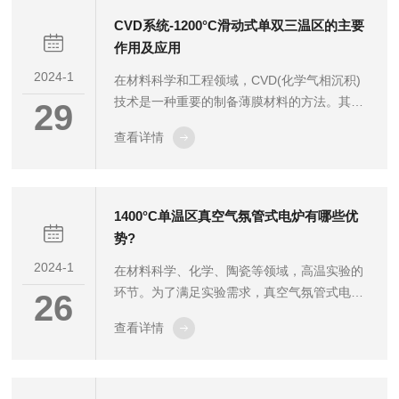
同时，确保电源线连接良好，无裸露部分，以
CVD系统-1200°C滑动式单双三温区的主要
防止触电危险。在启动设备之前，需要检查干
作用及应用
燥箱门是否关闭严密。如果门未关闭严密，会
2024-1
在材料科学和工程领域，CVD(化学气相沉积)
导致热量流失，影响实验结果，甚至可能损坏
技术是一种重要的制备薄膜材料的方法。其
设备。关闭门后，应确保门锁已锁定。操作过
29
中，CVD系统-1200°C滑动式单双三温区作为
程中，应先设定所需的温度和时间。根据需
查看详情
一种先进的设备，具有广泛的应用前景。该系
要...
统的核心在于其温度控制设计。通过三个温区
的精确控制，该系统能够在1200°C的高温下实
现不同的反应条件，满足各种材料的合成和制
1400°C单温区真空气氛管式电炉有哪些优
备需求。这使得它在制备高性能陶瓷、合金、
势?
复合材料等领域具有显著优势。CVD系
2024-1
在材料科学、化学、陶瓷等领域，高温实验的
统-1200°C滑动式单双三温区主要作用包括：
环节。为了满足实验需求，真空气氛管式电炉
高效合成：在高温下，各种气体原料能够在该
26
成为了实验人员的重要工具。其中，1400°C单
系统中快速、有效地反应...
查看详情
温区真空气氛管式电炉以其的优势，成为了高
温实验的理想选择。那么，这款电炉究竟有哪
些优势呢?1400°C单温区真空气氛管式电炉具