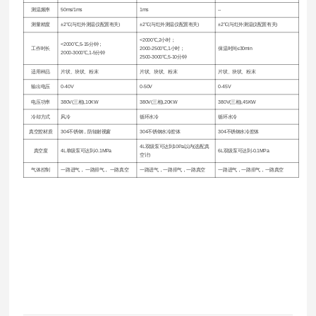
测温频率
50ms/1ms
1ms
--
测量精度
±2℃(与红外测温仪配置有关)
±2℃(与红外测温仪配置有关)
±2℃(与红外测温仪配置有关)
<2000℃,2小时；
<2000℃,5-15分钟；
工作时长
2000-2500℃,1小时；
保温时间≤30min
2000-3000℃,1-5分钟
2500-3000℃,5-10分钟
适用样品
片状、块状、粉末
片状、块状、粉末
片状、块状、粉末
输出电压
0-40V
0-50V
0-45V
电压功率
380V(三相),10KW
380V(三相),20KW
380V(三相),45KW
冷却方式
风冷
循环水冷
循环水冷
真空腔材质
304不锈钢，防辐射视窗
304不锈钢水冷腔体
304不锈钢水冷腔体
4L双级泵可达到10Pa以内(选配真
真空度
4L单级泵可达到-0.1MPa
6L双级泵可达到-0.1MPa
空计)
气体控制
一路进气， 一路排气， 一路真空
一路进气，一路排气，一路真空
一路进气，一路排气，一路真空