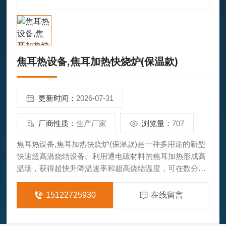
焦耳热设备,焦耳加热快烧炉(保温款)
更新时间：
2026-07-31
厂商性质：
生产厂家
浏览量：
707
焦耳热设备,焦耳加热快烧炉(保温款)是一种多用途的新型
快速超高温烧结设备。利用通电碳材料的焦耳加热形成高
温场，获得超快升降温速率和超高烧结温度，可在数分钟
内实现实现材料的快速合成和烧结，抑制低熔点组分的高
温挥发，减少副反应或交叉扩散，抑制晶粒长大，并可制
15122725930
在线留言
备复杂几何形状材料等。广泛适用于陶瓷材料、固态电解
质、氧化物燃料电池材料、金属纳米催化材料、石墨烯及