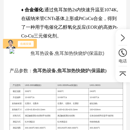
♦ 合金催化
:通过焦耳加热2s内快速升温至1074K,
在碳纳米管CNTs基体上形成PtCoCu合金，得到
了一种用于电催化乙醇氧化反应(EOR)的高效Pt-
Co-Cu三元催化剂。
电话
产品参数：
焦耳热设备,焦耳加热快烧炉(保温款)
产品型号
UHS-3000(瞬烧款)
UHS-3000Plus(保温款)
UHS-2400G
额定温度
3000℃
3000℃
2400℃
升温速率
10-500℃/s
10-500℃/s
10-500℃/s
发热体材质
石墨片、石墨舟
石墨片、石墨舟、石墨管
碳毡加热
发热体尺寸
≤100×(5-20)×(0.5-2)mm
≤100×(5-20)×(0.5-2)mm
150×150mm
控制方式
液晶触摸屏自动控制/手动控制
液晶触摸屏自动控制
仪表自动程序控温/手动控制
测温方式
红外测温仪
红外测温仪
钨铼热电偶
测温范围
300-2500℃/600-3000℃
300-2500℃/600-3000℃
300-2500℃