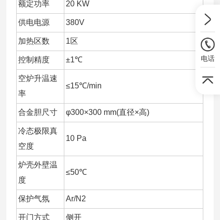
额定功率
20 KW
供电电源
380V
加热区数
1区
电话
控制精度
±1℃
空炉升温速
≤15℃/min
率
合金胆尺寸
φ300×300 mm(直径×高)
冷态极限真
10 Pa
空度
炉壳外壁温
≤50℃
度
保护气氛
Ar/N2
开门方式
侧开