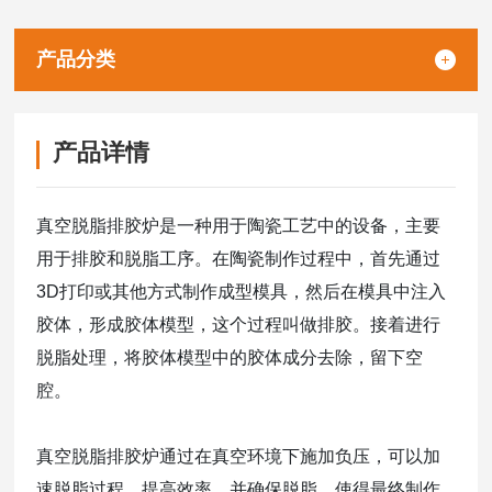
1、采用集成化触摸屏及自主研发的程序控制，保证工艺
精确，使产品质量更加稳定；
产品分类
2、内胆采用高温合金满焊内胆，严格抛光处理，光洁度
优于△6。
产品详情
真空脱脂排胶炉是一种用于陶瓷工艺中的设备，主要
用于排胶和脱脂工序。在陶瓷制作过程中，首先通过
3D打印或其他方式制作成型模具，然后在模具中注入
胶体，形成胶体模型，这个过程叫做排胶。接着进行
脱脂处理，将胶体模型中的胶体成分去除，留下空
腔。
真空脱脂排胶炉通过在真空环境下施加负压，可以加
速脱脂过程，提高效率，并确保脱脂，使得最终制作