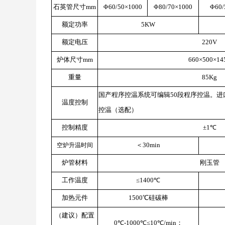
石英管尺寸mm
Φ60/50×1000
Φ80/70×1000
Φ60/
额定功率
5KW
额定电压
220V
炉体尺寸mm
660×500×14
重量
85Kg
国产程序控温系统可编辑50段程序控温。进
温度控制
控温（选配）
控制精度
±1℃
＜30min
空炉升温时间
炉管材料
刚玉管
工作温度
≤1400℃
加热元件
1500℃硅碳棒
（建议）配置
0℃-1000℃≤10℃/min；