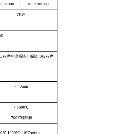
50×1000
Φ80/70×1000
7KW
50
口程序控温系统可编辑40段程序
＜40min
＜1600℃
1700℃硅钼棒
0℃-1000℃≤10℃/min；