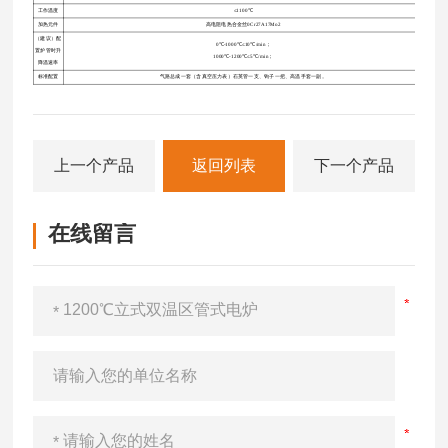
工作温度
≤1100℃
加热元件
高电阻电热合金丝0Cr27A17Mo2
（建议）配
0℃-1000℃≤10℃/min；
置炉管时升
1000℃-1200℃≤5℃/min；
降温速率
标准配置
气路总成一套（含真空压力表）石英管一支、钩子一把、高温手套一副。
上一个产品
返回列表
下一个产品
在线留言