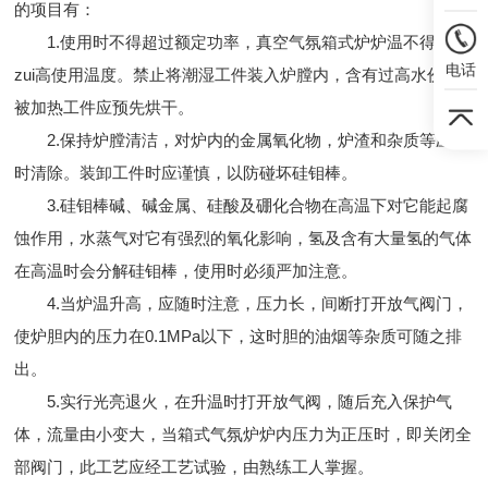
的项目有：
1.使用时不得超过额定功率，真空气氛箱式炉炉温不得超过
电话
zui高使用温度。禁止将潮湿工件装入炉膛内，含有过高水份的
被加热工件应预先烘干。
2.保持炉膛清洁，对炉内的金属氧化物，炉渣和杂质等应及
时清除。装卸工件时应谨慎，以防碰坏硅钼棒。
3.硅钼棒碱、碱金属、硅酸及硼化合物在高温下对它能起腐
蚀作用，水蒸气对它有强烈的氧化影响，氢及含有大量氢的气体
在高温时会分解硅钼棒，使用时必须严加注意。
4.当炉温升高，应随时注意，压力长，间断打开放气阀门，
使炉胆内的压力在0.1MPa以下，这时胆的油烟等杂质可随之排
出。
5.实行光亮退火，在升温时打开放气阀，随后充入保护气
体，流量由小变大，当箱式气氛炉炉内压力为正压时，即关闭全
部阀门，此工艺应经工艺试验，由熟练工人掌握。