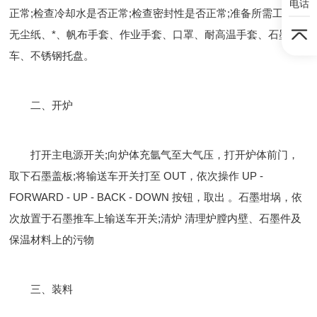
电话
正常;检查冷却水是否正常;检查密封性是否正常;准备所需工具：
无尘纸、*、帆布手套、作业手套、口罩、耐高温手套、石墨推
车、不锈钢托盘。
二、开炉
打开主电源开关;向炉体充氩气至大气压，打开炉体前门，
取下石墨盖板;将输送车开关打至 OUT，依次操作 UP -
FORWARD - UP - BACK - DOWN 按钮，取出 。石墨坩埚，依
次放置于石墨推车上输送车开关;清炉 清理炉膛内壁、石墨件及
保温材料上的污物
三、装料