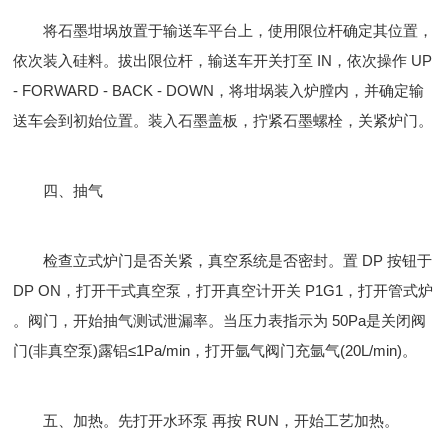
将石墨坩埚放置于输送车平台上，使用限位杆确定其位置，
依次装入硅料。拔出限位杆，输送车开关打至 IN，依次操作 UP
- FORWARD - BACK - DOWN，将坩埚装入炉膛内，并确定输
送车会到初始位置。装入石墨盖板，拧紧石墨螺栓，关紧炉门。
四、抽气
检查立式炉门是否关紧，真空系统是否密封。置 DP 按钮于
DP ON，打开干式真空泵，打开真空计开关 P1G1，打开管式炉
。阀门，开始抽气测试泄漏率。当压力表指示为 50Pa是关闭阀
门(非真空泵)露铝≤1Pa/min，打开氩气阀门充氩气(20L/min)。
五、加热。先打开水环泵 再按 RUN，开始工艺加热。