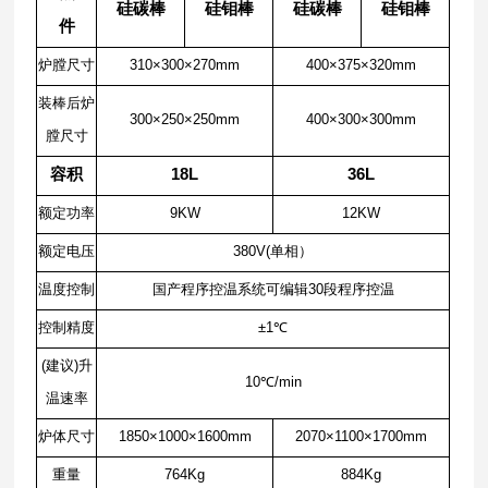
硅碳棒
硅钼棒
硅碳棒
硅钼棒
件
炉膛尺寸
310×300×270mm
400×375×320mm
装棒后炉
300×250×250mm
400×300×300mm
膛尺寸
容积
18L
36L
额定功率
9KW
12KW
额定电压
380V(单相）
温度控制
国产程序控温系统可编辑30段程序控温
控制精度
±1℃
(建议)升
10℃/min
温速率
炉体尺寸
1850×1000×1600mm
2070×1100×1700mm
重量
764Kg
884Kg