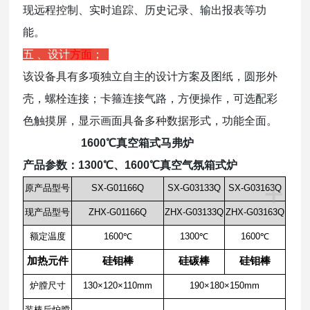
现远程控制、实时追踪、历史记录、输出报表等功
能。
五 、设计
方面
；
该设备具有多项独立自主的设计方案及图纸，圆形外
壳，螺栓连接；卡箍连接气路，方便操作，可选配彩
色触摸屏，显示画面具备多种数据形式，功能全面。
1600℃真空箱式马弗炉
产品参数：
1300℃、1600℃真空气氛箱式炉
+
原产品型号
SX-G01166Q
SX-G03133Q
SX-G03163Q
现产品型号
ZHX-G01166Q
ZHX-G03133Q
ZHX-G03163Q
额定温度
1600℃
1300℃
1600℃
加热元件
硅钼棒
硅碳棒
硅钼棒
炉膛尺寸
130×120×110mm
190×180×150mm
装棒后炉膛