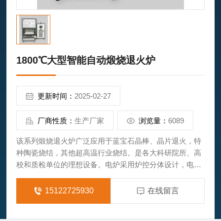
1800℃大型智能自动煅烧退火炉
更新时间：
2025-02-27
厂商性质：
生产厂家
浏览量：
6089
该系列煅烧退火炉广泛应用于蓝宝石晶棒、晶片退火，特
种陶瓷烧结，其他超高温行业烧结。是各大科研院所、高
校和质检单位的理想设备。电炉采用炉控分体设计，电炉
以U型硅钼棒为加热元件，采用PID智能程序控温、并带有
过热和断偶保护，全自动运行。加热元件分布在炉膛的四
15122725930
在线留言
周，热场温度均匀，温差小，炉壳表面温度低，炉膛采用
新型特种耐火纤维制品，炉膛温度可达1800℃。无污染、