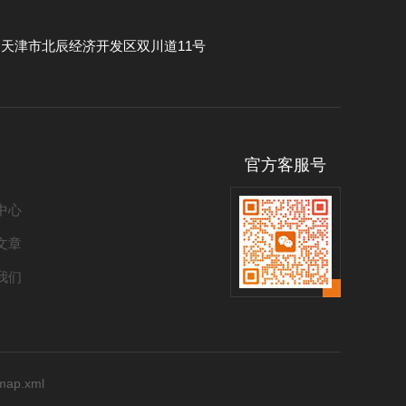
：
天津市北辰经济开发区双川道11号
官方客服号
中心
文章
我们
emap.xml