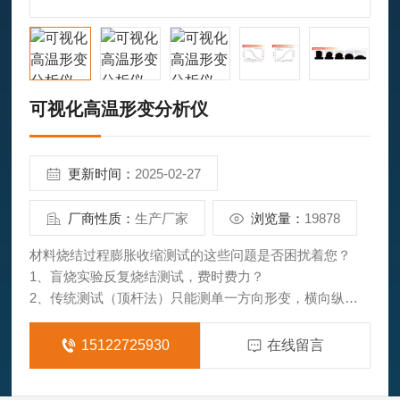
可视化高温形变分析仪
更新时间：
2025-02-27
厂商性质：
生产厂家
浏览量：
19878
材料烧结过程膨胀收缩测试的这些问题是否困扰着您？
1、盲烧实验反复烧结测试，费时费力？
2、传统测试（顶杆法）只能测单一方向形变，横向纵向
非等比变化怎么办？
3、测试样品要求苛刻制样麻烦？
15122725930
在线留言
4、测试前确定基线难，需要校正，准备时间长？
可视化高温形变分析仪，光学非接触法测量材料烧结过程