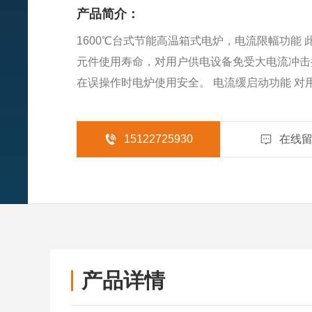
产品简介：
1600℃台式节能高温箱式电炉，电流限幅功能
元件使用寿命，对用户供电设备免受大电流冲击
在误操作时电炉使用安全。 电流缓启动功能 对
冲击提供安全保护，即使中途取放物料，也可使
化。
15122725930
在线
产品详情