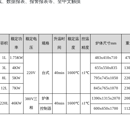
线、数据报表、报警报表等、全中文触摸
额定功
额定电
升温时
额定温
控温
容积
规格
炉体尺寸mm
重
率
压
间
度
精度
1L
1.75KW
483x410x710
47
3L
4KW
655x550x835
13
220V
台式
40min
1600℃
±1℃
8L
5KW
795x745x1050
22
12L
7KW
845x765x1070
23
炉体
1390x1315x2070
20
380V三
220L
46KW
40min
1600℃
±1℃
相
控制器
600x650x1700
11