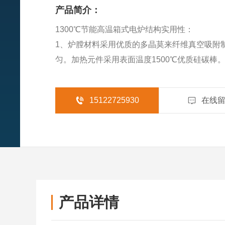
产品简介：
1300℃节能高温箱式电炉结构实用性：
1、炉膛材料采用优质的多晶莫来纤维真空吸附制
匀。加热元件采用表面温度1500℃优质硅碳棒
2、先进的空气隔热技术，结合热感应技术，当炉
时，排温风扇将自动启动，使炉体表面快速降温
15122725930
在线
产品详情