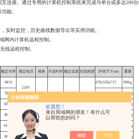
相互连接。通过专用的计算机控制系统来完成与单台或多达200台
等功能。
面，实时监控，历史曲线数据导出等实用功能。
局域网内计算机远程控制。
网无线远程控制。
额定功率
额定电压
规格
升温时间
额定温度
控温精度
炉体尺寸mm
重量
4KW
670x550x715
80Kg
220V
5KW
690x595x810
100Kg
6KW
740x615x830
115Kg
欢迎您！
台式
来自局域网的朋友！有什么可
8KW
840x623x870
120Kg
以帮助您的吗？
10KW
380V(三相)
955x623x893
170Kg
8KW
30min
1300℃
±1℃
856x825x1088
260Kg