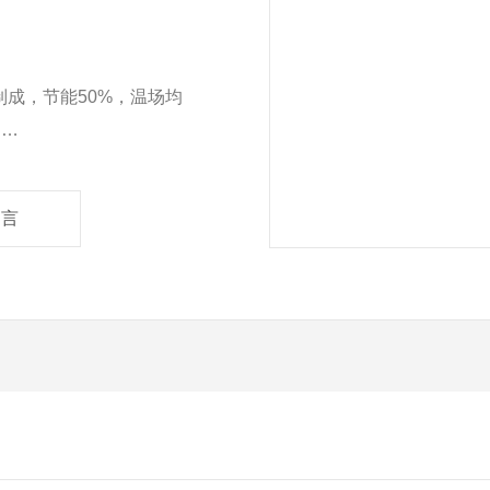
成，节能50%，温场均
。
体表面温升到达50℃
。
留言