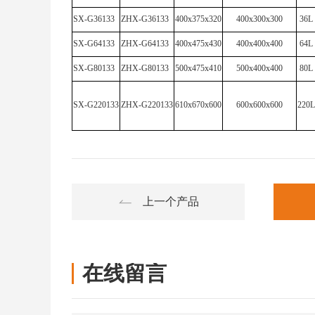
SX-G36133
ZHX-G36133
400x375x320
400x300x300
36L
SX-G64133
ZHX-G64133
400x475x430
400x400x400
64L
SX-G80133
ZHX-G80133
500x475x410
500x400x400
80L
SX-G220133
ZHX-G220133
610x670x600
600x600x600
220L
上一个产品
在线留言