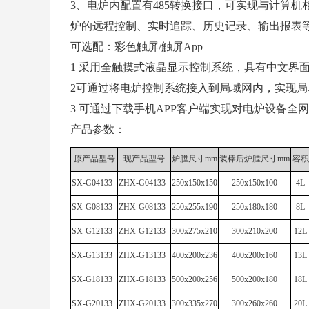
3、电炉内配置有485转换接口，可实现与计算机
炉的远程控制、实时追踪、历史记录、输出报表
可选配：彩色触屏/触屏App
1 采用全触摸式液晶显示控制系统，具有中文界
2可通过将电炉控制系统接入到局域网内，实现
3 可通过下载手机APP客户端实现对电炉设备全
产品参数：
原产品型号
现产品型号
炉膛尺寸mm
装棒后炉膛尺寸mm
容积
SX-G04133
ZHX-G04133
250x150x150
250x150x100
4L
SX-G08133
ZHX-G08133
250x255x190
250x180x180
8L
SX-G12133
ZHX-G12133
300x275x210
300x210x200
12L
SX-G13133
ZHX-G13133
400x200x236
400x200x160
13L
SX-G18133
ZHX-G18133
500x200x256
500x200x180
18L
SX-G20133
ZHX-G20133
300x335x270
300x260x260
20L