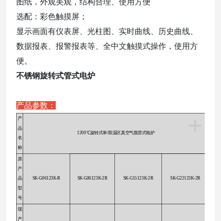
图纸，外观美观，结构合理、使用方便
选配：彩色触摸屏；
显示画面有仪表屏、光柱图、实时曲线、历史曲线、
数据报表、报警报表等、全中文触摸式操作，使用方
便。
不锈钢旋转式管式电炉
产品参数：
+
产
品
1200℃旋转式单/双温区真空气氛管式电炉
名
称
原
产
品
SK-G06123K-R
SK-G06123K-2R
SK-G15123K-2R
SK-G22123K-2R
型
号
现
产