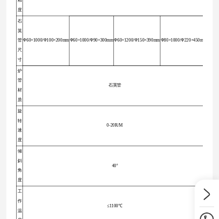
精
度
石
英
管
Φ60×1000/Φ100×200mm
Φ60×1000/Φ90×300mm
Φ60×1200/Φ150×390mm
Φ80×1000/Φ220×450mm
尺
寸
炉
管
石英管
材
质
旋
转
0-20R/M
速
度
倾
斜
40°
角
度
工
作
≤1100℃
温