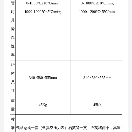
管
0-1000℃≤10℃/min;
0-1000℃≤10℃/min;
时
1000-1200℃≤5℃/min;
1000-1200℃≤5℃/min;
升
降
温
速
率
炉
体
340×580×555mm
340×580×555mm
尺
寸
重
45Kg
45Kg
量
标
准
气路总成一套（含真空压力表）石英管一支、石英堵两个，高温手