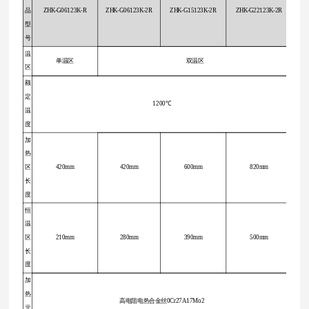
品
ZHK-G06123K-R
ZHK-G06123K-2R
ZHK-G15123K-2R
ZHK-G22123K-2R
型
号
温
单温区
双温区
区
额
定
1200℃
温
度
加
热
区
420mm
420mm
600mm
820mm
长
度
恒
温
区
210mm
280mm
390mm
500mm
长
度
加
热
高电阻电热合金丝0Cr27A17Mo2
元