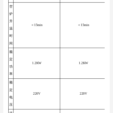
空
炉
升
＜15min
＜15min
温
时
间
额
定
1.2KW
1.2KW
功
率
额
定
220V
220V
电
压