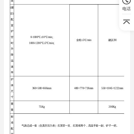
度
电话
(建
议)
配
置
炉
管
0-1000℃≤10℃/min;
全程≤5℃/min
建议2H
时
1000-1200℃≤5℃/min;
升
降
温
速
率
炉
体
360×580×666mm
480×770×726mm
550×1845×1222mm
尺
寸
重
75Kg
200Kg
量
标
准
气路总成一套（含真空压力表）石英管一支、石英堵两个，高温手套一副、铲子一把。
配