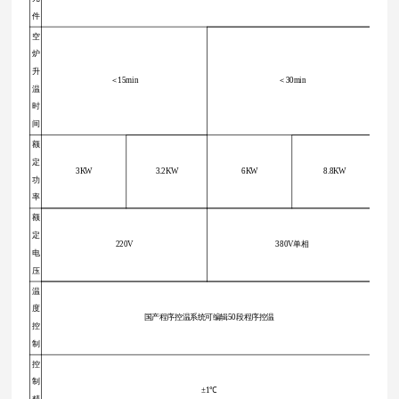
件
空
炉
升
＜15min
＜30min
温
时
间
额
定
3KW
3.2KW
6KW
8.8KW
功
率
额
定
220V
380V单相
电
压
温
度
国产程序控温系统可编辑50段程序控温
控
制
控
制
±1℃