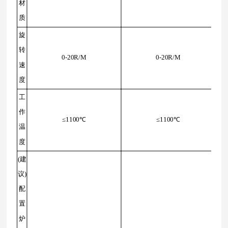
材
质
旋
转
0-20R/M
0-20R/M
速
度
工
作
≤1100℃
≤1100℃
温
度
(建
议)
配
置
炉