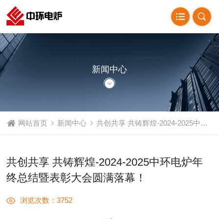
NEWS CENTER
新闻中心
网站首页
新闻中心
共创共享 共铸辉煌-2024-2025中环电炉年终总结暨表彰大会圆满落幕！
共创共享 共铸辉煌-2024-2025中环电炉年
终总结暨表彰大会圆满落幕！
浏览次数：3752