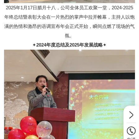
2025年1月17日腊月十八，公司全体员工欢聚一堂，2024-2025
年终总结暨表彰大会在一片热烈的掌声中拉开帷幕，主持人以饱
满的热情和激昂的语调宣布年会正式开始，瞬间点燃了现场的气
氛。
✦
2024年度总结及2025年发展战略
✦