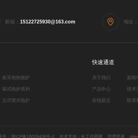
邮箱：
15122725930@163.com
地址
快速通道
焦耳热快烧炉
关于我们
新闻
箱式电炉系列
产品中心
技术
立式管式电炉
在线留言
联系
号：
津ICP备18009408号-2
技术支持：
化工仪器网
管理登录
sit