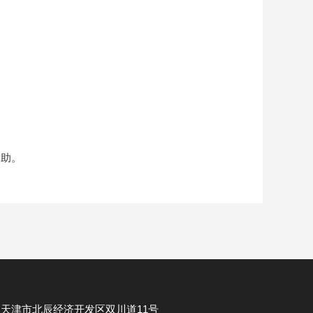
助。
：
天津市北辰经济开发区双川道11号