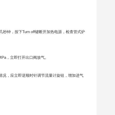
秒钟，按下Turn off键断开加热电源，检查管式炉
MPa，立即打开出口阀放气。
情况，应立即逆顺时针调节流量计旋钮，增加进气