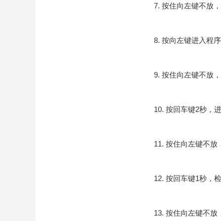
7. 按住向左键不放，
8. 按向左键进入程序
9. 按住向左键不放，
10. 按回车键2秒，进入基
11. 按住向左键不放
12. 按回车键1秒，检
13. 按住向左键不放