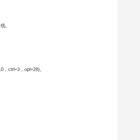
曲线。
rl=3，opl=28)。