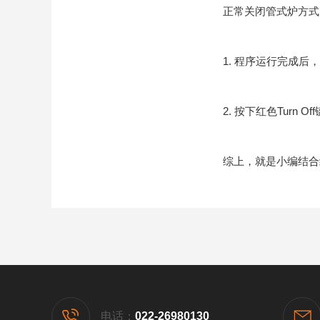
正常关闭管式炉方式
1. 程序运行完成后，
2. 按下红色Turn O
综上，就是小编结合经
电话：
022-26980130