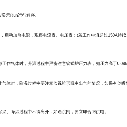
V显示Run运行程序。
On键，启动加热电源，观察电流表、电压表：(若工作电流超过150A持续几
做工作气体时，升温过程中严密注意管式炉压力表，如压力高于0.08
作气体时，降温过程中要注意监视锥形瓶中出气的情况，如果有倒吸
保温、降温过程中不得离开，如遇跳闸，要立即合闸供电。