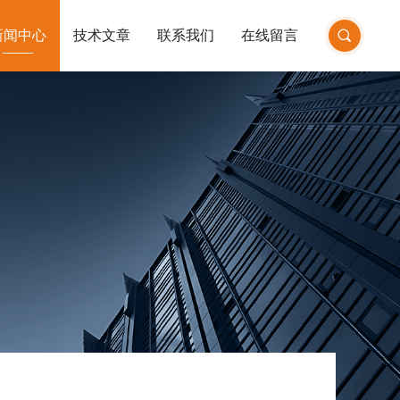
新闻中心
技术文章
联系我们
在线留言