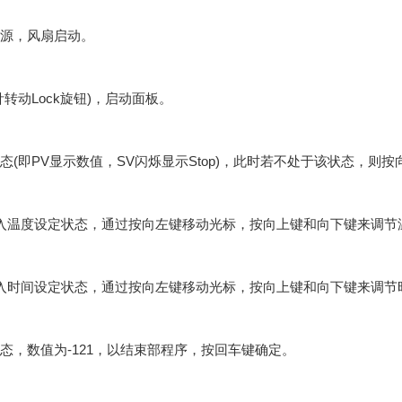
源，风扇启动。
转动Lock旋钮)，启动面板。
态(即PV显示数值，SV闪烁显示Stop)，此时若不处于该状态，则
入温度设定状态，通过按向左键移动光标，按向上键和向下键来调节
入时间设定状态，通过按向左键移动光标，按向上键和向下键来调节
态，数值为-121，以结束部程序，按回车键确定。