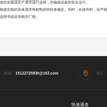
体的实验或生产需求进行选择，并确保设备的安全运行。
根据实验的具体需求和材料的特性来确定。同时，在操作时，应严
说明书或咨询相关厂商。
邮箱：
15122725930@163.com
地址
快速通道