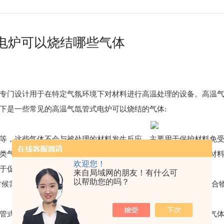
电炉可以烧结哪些气体
专门设计用于在特定气氛环境下对材料进行高温处理的设备。高温
下是一些常见的高温气氙管式电炉可以烧结的气体:
等，这些气体不会与被处理的材料发生反应，主要用于保护材料免
类气体可以与某些材料发生反应，去除材料表面的氧化物，改善材
欢迎您！
于促进某些材料的氧化过程，改变材料的表面性质或内部结构。
来自局域网的朋友！有什么可
以帮助您的吗？
时候需要调节气氛的氧含量，可以使用混合气体，如氨气和氢气混合
管式电炉在使用过程中，应避免通入易燃易爆、腐蚀性或有毒的气