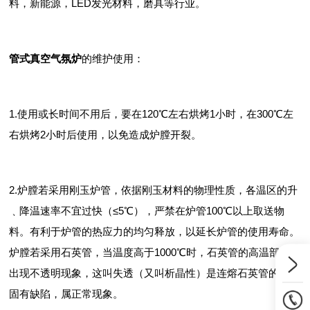
料，新能源，LED发光材料，磨具等行业。
管式真空气氛炉
的维护使用：
1.使用或长时间不用后，要在120℃左右烘烤1小时，在300℃左
右烘烤2小时后使用，以免造成炉膛开裂。
2.炉膛若采用刚玉炉管，依据刚玉材料的物理性质，各温区的升
﹑降温速率不宜过快（≤5℃），严禁在炉管100℃以上取送物
料。有利于炉管的热应力的均匀释放，以延长炉管的使用寿命。
炉膛若采用石英管，当温度高于1000℃时，石英管的高温部分会
出现不透明现象，这叫失透（又叫析晶性）是连熔石英管的一个
固有缺陷，属正常现象。