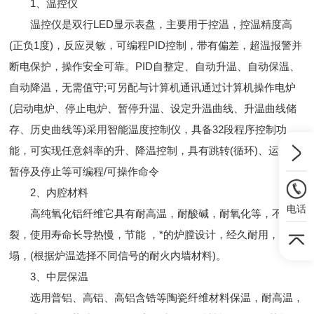
1、温控仪
温控仪是双行LED显示表盘，主要用于控温，控温精度高
(正负1度)，反应灵敏，可编程PID控制，带有偏差，超温报警并
断电保护，操作安全可靠。PID自整定、自动升温、自动保温、
自动降温，无需值守;可另配与计算机通讯通过计算机操作电炉
(启动电炉、停止电炉、暂停升温、设定升温曲线、升温曲线储
存、历史曲线等)采用智能温度控制仪，具备32段程序控制功
能，可实现任意斜率的升、降温控制，具有跳转(循环)、运行、
暂停及停止等可编程/可操作命令
2、内腔材料
电话
高纯氧化铝纤维它具有耐高温，耐酸碱，耐氧化等，不易
裂，使用寿命长导热慢，节能 ，*的炉膛设计，经久耐用，不垮
塌，(根据炉温选择不同信号的耐火内墙材料)。
3、中层保温
选用普铝、高铝、高铝含锆等陶瓷纤维材料保温，耐高温，