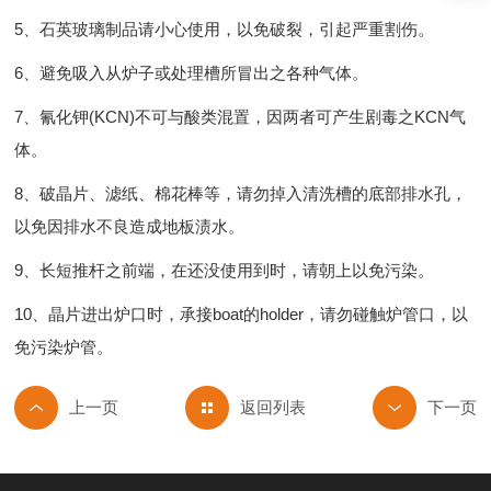
5、石英玻璃制品请小心使用，以免破裂，引起严重割伤。
6、避免吸入从炉子或处理槽所冒出之各种气体。
7、氰化钾(KCN)不可与酸类混置，因两者可产生剧毒之KCN气
体。
8、破晶片、滤纸、棉花棒等，请勿掉入清洗槽的底部排水孔，
以免因排水不良造成地板渍水。
9、长短推杆之前端，在还没使用到时，请朝上以免污染。
10、晶片进出炉口时，承接boat的holder，请勿碰触炉管口，以
免污染炉管。
返回列表