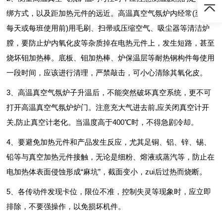
绑方式，以及距加热元件的远近。高温真空气氛炉内经常(至少
每天或每班使用前)用毛刷、扫帚或压缩空气、吸尘器等清洁炉
膛，要防止炉内氧化皮等杂质掉在电热元件上，发生短路，甚至
烧坏钼加热棒。底板、钼加热棒、炉保温层等耐热钢构件每使用
一段时间，应该进行清理，严禁敲击，可小心清除其氧化皮。
3、高温真空气氛炉子升温后，不能突然破坏真空系统，更不可
打开高温真空气氛炉炉门。注意充大气进去前,应关闭真空计开
关,防止真空计老化。当温度高于400℃时，不得急剧冷却。
4、要避免加热元件和产品发生反应，尤其足铜、铝、锌、锡、
铅等与真空加热元件接触，无论是细粉、熔液或蒸汽等，防止在
电加热体表面侵蚀形成“麻坑”，截面变小，zui后过热而烧断。
5、各传动件发现卡位，限位不准，控制失灵等现象时，应立即
排除，不要强操作，以免损坏机件。