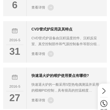
6
料，并能实现快速降温；2.立式高温管式炉的*
查看详情
设计使得升温速度高达100℃/min，是一款实
实在在的快速升温炉；3.管内设计了微妙的气
氛喷射器可将实验所需气氛直接喷射在物料
处，有助于反应更充分，样品平放在内管上可
CVD管式炉应用及其特点
以实现内管和外管同时通气体，平放的样品有
CVD管式炉设备由沉积温度控件、沉积反应
助于薄膜生长，电极测试，温度更均匀。也可
2016-5
室、真空控制部件和气源控制备件等部分组成
作为氧化物晶体生长，退火。主要用途：广泛
31
亦可根据用户需要设计生产，CVD系统除了主
用于陶瓷、冶金、电子、玻璃、化工、机械、
查看详情
要应用在碳纳米材料制备行业外，现在正在使
耐火材料、新材料开发、特种材料...
用在许多行业，包括纳米电子学、半导体、光
电工程的研发、涂料等领域。应用领域：CVD
系列真空气氛管式炉广泛适用于高、中、低温
快速退火炉的维护使用要点有哪些?
CVD工艺。例如：碳纳米管的研制、晶体硅基
快速退火炉的一般采用S型热电偶测温并采用
板镀膜、纳米氧化锌结构的可控生长等等；也
2016-5
的模糊PID控制，具有很高的控温精度
可适用于金属材料的扩展焊接以及真空或保护
27
〈±5℃〉，被广泛用于多个领域中。用户使用
气氛下热处理。CVD管式炉主要特点：1.采用
查看详情
快速退火炉过程中需要注意的问题较多，下面
高纯石英管或刚玉管作为内炉膛。...
小编就来具体介绍一下快速退火炉的维护使用