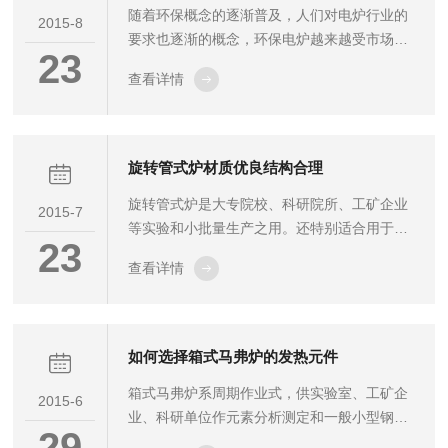
随着环保概念的逐渐普及，人们对电炉行业的
的历史。由于它在回收余热、预热空气等方面
2015-8
要求也逐渐的概念，环保电炉越来越受市场的
显示出很多优点，热管技术得到飞速发展，种
23
好评，旋转管式炉是以电为主的炉子，杜绝了
类和功能也很多，根据热管的工作原理，按工
查看详情
燃烧煤、石油产生的大气污染。其次，它还融
作方式，可以分为物理热管和化学热管...
合了很多环保理念。下面就来简单分析一下
吧。旋转管式炉在炼油厂当中非常重要，它耗
能非常大，在一般的使用当中，在整个生产当
旋转管式炉材质优良结构合理
中，耗能达到总耗能的百分之七十以上，降低
旋转管式炉是大专院校、科研院所、工矿企业
能耗成为亟待解决的问题，降低它的能耗，就
2015-7
等实验和小批量生产之用。还特别适合用于导
能够节约大部分的能源。节能并非一个简单的
23
热性差的材料。控温精度高，自动化程度高、
问题，既是一个技术难题，也是一个经济问
查看详情
料翻转运动、低能耗、高产出、污染小，连续
题，还有其他小的方面，总的来讲，这个是一
化生产。特点自然与其本身的材质结构等密不
个综...
可分，一起来看下。炉体采用双层炉壳结构，
双层炉壳之间装有风机，可以快速升降温，炉
如何选择箱式马弗炉的发热元件
壳表面温度低。炉管采用99高纯刚玉管、两端
箱式马弗炉系周期作业式，供实验室、工矿企
用不锈钢304高真空法兰密封。炉膛材料采用
2015-6
业、科研单位作元素分析测定和一般小型钢件
的进口氧化铝多晶纤维真空吸附制成，节能
29
淬火、退火、回火等热处理时加热用。发热元
50%，加热元件采用硅钼棒。旋转管式炉温度