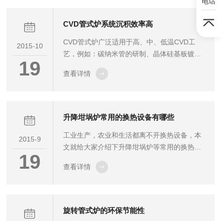
电话
要点，希望可以帮助到大家。快速退火炉的维
护使用要点：1.炉子使用或长时间不用后，要
CVD管式炉系统沉积效率高
在120℃左右烘烤1小时，在300℃左右烘烤2
CVD管式炉广泛适用于高、中、低温CVD工
小时后使用，以免造成炉膛开裂。炉温尽量不
2015-10
艺，例如：碳纳米管的研制、晶体硅基板镀
要超过额定温度，以免损坏加热元件及炉衬。
19
膜、纳米氧化锌结构的可控生长等等；也可适
禁止向炉膛内直接灌注各种液体及溶解金属，
查看详情
用于金属材料的扩展焊接以及真空或保护气氛
保持炉内的清洁。2....
下热处理。专门设计用于高温材料沉积之用。
具有温度均匀、控制稳定、温区间温度扰动
小、升温速度快、节能、使用温度高、寿命长
升降坩埚炉常用的换热设备有哪些
等特点，是理想的科研设备。系统设备由沉积
工业生产，农业和生活都离不开换热设备，本
温度控件、沉积反应室、真空控制部件和气源
2015-9
文就给大家介绍下升降坩埚炉等常用的换热设
控制备件等部分组成亦可根据用户需要设计生
19
备有哪些?换热器的原理是什么?升降坩埚炉常
产，CVD系统除了主要应用在碳纳米材料制备
查看详情
用的换热设备有如下几种：一、热管换热器热
行业外，现在正在使用在许多行业，包括纳
管换热器是一种利用封闭在管内的工作物质反
米...
复进行物理相变或化学反应来传递热量的一种
换热装置。热管技术是一项新技术，自1964年
旋转管式炉的环保节能性
每一支热管问世以来，到现在也仅有三十多年