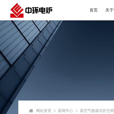
首页
关于
网站首页
新闻中心
真空气氛箱式炉怎