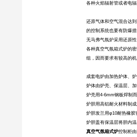
各种火焰辐射管或者电辐
还原气体和空气混合达到
的控制系统也要有防爆措
无马弗气氛炉采用还原性
各种真空气氛箱式炉的密
组，因而要求有较高的机
成套电炉由加热炉体、炉
炉体由炉壳、保温层、加
炉壳用4-6mm钢板焊
炉胆用高铝耐火材料制成
炉胆发兰用φ10耐热橡
炉胆盖有保温层将胆内温
真空气氛箱式炉
控制柜由