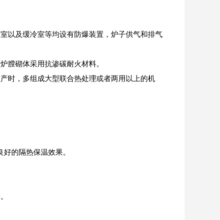
火室以及缓冷室等均设有防爆装置，炉子供气和排气
求炉膛砌体采用抗渗碳耐火材料。
生产时，多组成大型联合热处理或者两用以上的机
保良好的隔热保温效果。
表。