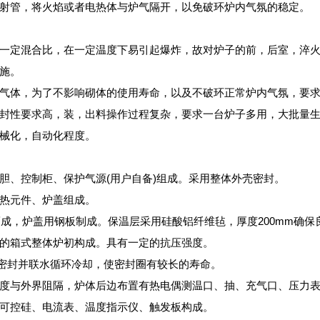
射管，将火焰或者电热体与炉气隔开，以免破环炉内气氛的稳定。
一定混合比，在一定温度下易引起爆炸，故对炉子的前，后室，淬
施。
气体，为了不影响砌体的使用寿命，以及不破环正常炉内气氛，要
封性要求高，装，出料操作过程复杂，要求一台炉子多用，大批量
械化，自动化程度。
胆、控制柜、保护气源(用户自备)组成。采用整体外壳密封。
热元件、炉盖组成。
制而成，炉盖用钢板制成。保温层采用硅酸铝纤维毡，厚度200mm确
的箱式整体炉初构成。具有一定的抗压强度。
胶密封并联水循环冷却，使密封圈有较长的寿命。
度与外界阻隔，炉体后边布置有热电偶测温口、抽、充气口、压力
可控硅、电流表、温度指示仪、触发板构成。