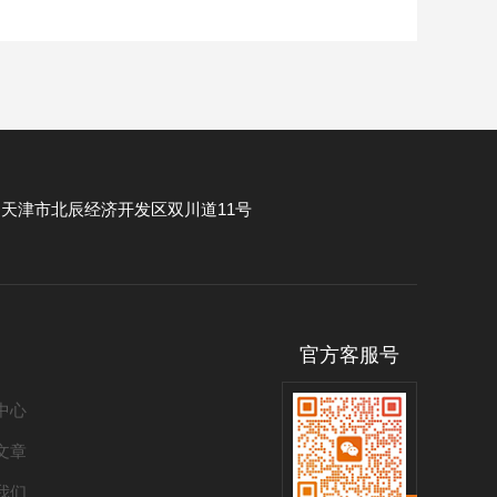
：
天津市北辰经济开发区双川道11号
官方客服号
中心
文章
我们