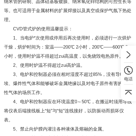
纳米管的研制、晶体硅基板镀膜、纳米氧化锌结构的可控生长等
等。也可适用于金属材料的扩展焊接以及真空或保护气氛下热处
理。
CVD管式炉的使用温馨提示：
1、当电炉*次使用或停用后再次使用时，必须进行一次烘炉
干燥，烘炉时间为：室温――200℃ 2小时，200℃――600℃ 2
小时，使用时炉温不得超过zui高温度，以免烧毁电热原件。
2、使用时炉温不得超过zui高炉温。
3、电炉和控制器必须在相对湿度不超过85%，没有导电尘
电话
埃、爆炸性气体和能够破坏金属绝缘以及对电子原件有害的腐蚀
性气体的场所工作。
4、电炉和控制器应在环境温度0～50℃，在搬运时须用导线
将仪表后端接线板上“短”与“短”连线接好，以防振动而损坏仪
表。
5、禁止向炉膛内灌注各种液体及熔融的金属。