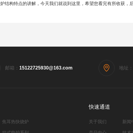
炉结构特点的讲解，今天我们就说到这里，希望您看完有所收获，后
邮箱：
15122725930@163.com
地址
快速通道
焦耳热快烧炉
关于我们
新闻
箱式电炉系列
产品中心
技术