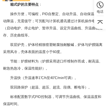
箱式炉的主要特点
：
电话
操作方便，可编程，PID自整定、自动升温、自动保温、 自
动降温，无需值守；可另配与计算机通讯通过计算机操作电炉
（启动电炉、停止电炉、暂停升温、设定升温曲线、升温曲线储
存、历史曲线等。
双层炉壳，炉体经精致喷塑耐腐蚀耐酸碱，炉体与炉膛隔离
采用风冷，壳体表面的温度小于60度。
节能：炉膛材料为（炉膛采用进口纤维制作而成，耐高温、
耐急热急冷，保温性能好）。
升温快（升温速率1℃/h至40℃/min可调）。
双回路保护（超温、超压、超流、段偶、断电等）。
标准配置数字式PID控制器，可调节升温曲线、保温温度和
保温时间。