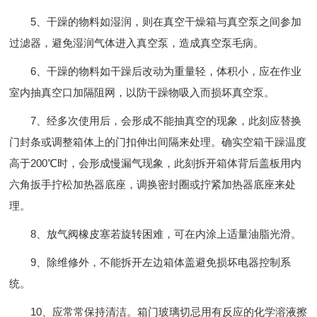
5、干躁的物料如湿润，则在真空干燥箱与真空泵之间参加
过滤器，避免湿润气体进入真空泵，造成真空泵毛病。
6、干躁的物料如干躁后改动为重量轻，体积小，应在作业
室内抽真空口加隔阻网，以防干躁物吸入而损坏真空泵。
7、经多次使用后，会形成不能抽真空的现象，此刻应替换
门封条或调整箱体上的门扣伸出间隔来处理。确实空箱干躁温度
高于200℃时，会形成慢漏气现象，此刻拆开箱体背后盖板用内
六角扳手拧松加热器底座，调换密封圈或拧紧加热器底座来处
理。
8、放气阀橡皮塞若旋转困难，可在内涂上适量油脂光滑。
9、除维修外，不能拆开左边箱体盖避免损坏电器控制系
统。
10、应常常保持清洁。箱门玻璃切忌用有反应的化学溶液擦