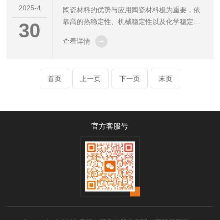
2025-4
陶瓷材料的优势与应用陶瓷材料极为重要，依
向炉内通入氮气、氩气、氢气等多种气体，精
靠高的热稳定性、机械稳定性以及化学稳定
确控制气氛成分，实现气体渗碳、碳氮共渗、
30
性，在众多领域被广泛运用。并且，基于第一
光亮淬火、退火、正火等多...
查看详情
性原理方法的计算预测对于加快陶瓷材料的探
索进程、推动其发展改进有着不可忽视的重要
价值，同时，通过实验去证实相关预测的材料
首页
上一页
下一页
末页
特性也是关键所在。传统陶瓷烧结工艺短板传
统陶瓷烧结工艺存在明显局限，其加工时间偏
长，而且因为挥发性元素出现损失，致使成分
控制水平不佳，这一系列问题对材料筛选率起
官方客服号
到了限制作用。新型工艺及研发团队为突破上
述局限，由美国马里兰大学胡良兵教授、莫一
非...