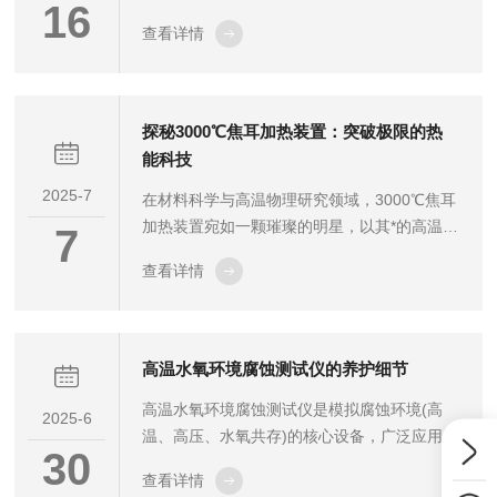
16
域。其以电能或化石燃料(如天然气)为热源，
查看详情
运行中因化石能源燃烧、电力间接排放及工艺
过程逸散，成为工业碳排放的重要来源。随着
“双碳”目标推进，钟罩炉的碳排放监测与减排
优化成为行业绿色转型的关键环节。​一、碳排
探秘3000℃焦耳加热装置：突破极限的热
放源解析：从能源消耗到工艺逸散钟罩炉的碳
能科技
排放主要源于三方面：​1.直接排放：以天然气
2025-7
在材料科学与高温物理研究领域，3000℃焦耳
为燃料时，燃烧产生CO₂(每立方米天然气约排
加热装置宛如一颗璀璨的明星，以其*的高温制
放2kgCO₂)；若采用煤炭，排放强度更高；2.​
7
造能力，开辟出众多前沿研究与工业应用的新
间接排放：电能驱动...
查看详情
路径，成为推动现代科技迈向更高温度领域的
关键力量。一、突破温度壁垒的工作原理
3000℃焦耳加热装置的核心工作原理基于焦耳
定律：Q=I^Rt。当电流（I）通过具有一定电阻
高温水氧环境腐蚀测试仪的养护细节
（R）的导体时，在时间（t）的累积下，电能
高温水氧环境腐蚀测试仪是模拟腐蚀环境(高
会以热能的形式释放出来。要实现高达3000℃
2025-6
温、高压、水氧共存)的核心设备，广泛应用于
的超高温，装置在设计与选材上需。首先，选
30
材料腐蚀研究、工业防腐验证等领域。为确保
用高熔点、高电阻的特殊材料作为发热体，这
查看详情
其长期稳定运行和测试结果的准确性，需从设
些材料能够承受...