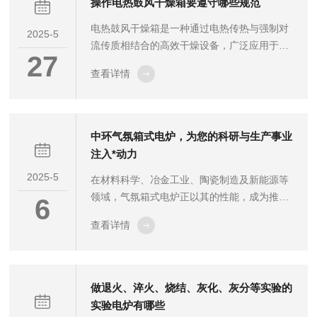
操作电热鼓风干燥箱要遵守哪些规范
损或松动。将样品置于耐高温的瓷舟或坩埚
电热鼓风干燥箱是一种通过电热传热与强制对
中，确保样品干燥且未与炉管材质发生反应，
2025-5
流传质相结合的高效干燥设备，广泛应用于化
再将其平稳放入炉管内合适位置。同时，根据
27
工、医药、食品、电子等领域。以下是关于电
实验需求，选择适配的气体(如氮气、氩气等保
查看详情
热鼓风干燥箱的工作原理和使用细节及操作规
护气，氢气等还原气)，并检查气瓶压力、...
范：一、工作原理1.加热系统：电热鼓风干燥
箱内部有一个电热管，通过通电使电热管发
热，产生热量。2.风扇系统：电热鼓风干燥箱
中环气氛箱式电炉，为您的科研与生产事业
内部装有一个风扇，通过风扇带动空气流动，
注入*动力
形成对流。3.对流传热：电热鼓风干燥箱内部
2025-5
在材料科学、冶金工业、陶瓷制造及新能源等
的风扇会吸收室内空气，经过加热后的电热
领域，气氛箱式电炉正以其的性能，成为推动
管，增加空气的温度。热空气通过风扇的强制
6
行业发展的关键力量。精准控温，稳定如一：
对流，迅速传递给待干燥的物料。4.湿空...
查看详情
采用先进的温度控制系统，能够在高温环境下
保持稳定的温度，控温精度可达±1℃，无论是
材料研究、化学工程等需要高温环境的行业，
还是半导体制造、电子元器件测试等对温度精
做退火、淬火、烧结、灰化、灰分等实验的
度要求高的领域，都能适配。灵活气氛，随心
实验电炉有哪些
掌控：配备专业的气氛控制系统，可根据需求