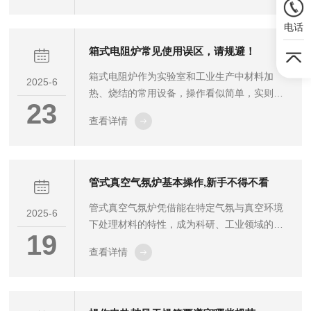
备结构特点出发，制定系统性养护方案。以下
电话
从日常维护、定期检修、关键部件管理、操作
规范及环境控制等方面详细阐述养护细节。
箱式电阻炉常见使用误区，请规避！
一、日常维护：预防性保养与清洁1.反应系统
箱式电阻炉作为实验室和工业生产中材料加
清洁-每次测试后处理：测试结束后，立即排出
2025-6
热、烧结的常用设备，操作看似简单，实则暗
反应釜内残留的腐蚀介质(如酸性溶液、盐雾
23
藏诸多使用误区。若不加以注意，不仅会影响
等)，并用去离子水冲洗釜体3次以上，避免腐
查看详情
实验与生产效果，还可能缩短设备寿命甚至引
蚀性物质滞留导致金属基底腐蚀。-定...
发安全隐患，以下这些误区需重点规避。​随意
设定温度与升温速率是普遍存在的问题。部分
用户为加快实验进程，擅自调高升温速率或超
管式真空气氛炉基本操作,新手不得不看
过设备额定温度使用。箱式电阻炉的加热元件
管式真空气氛炉凭借能在特定气氛与真空环境
和保温材料都有特定的耐受范围，超温或过快
2025-6
下处理材料的特性，成为科研、工业领域的常
升温会加速加热元件老化，导致电阻丝断裂，
19
用设备。对于新手而言，掌握其基本操作是安
同时降低保温层性能，增加能耗。使用时务必
查看详情
全、高效开展实验的前提，以下要点值得重点
严格参照设备说明书，合理设置温度和升温
关注。​操作前的准备工作是基础。首先，需检
速...
查管式真空气氛炉的外观及各部件连接情况，
确认炉管、密封件、真空管路、气路管道无破