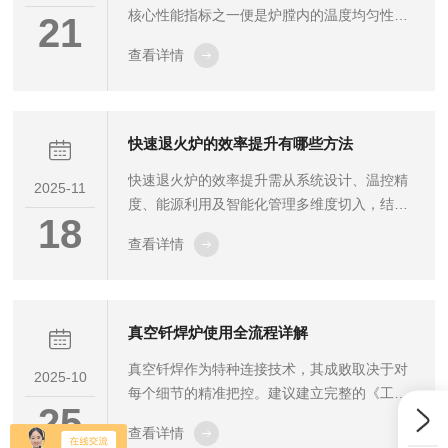
核心性能指标之一便是炉膛内的温度均匀性。
21
良好的温度均匀性不仅直接影响工件热处理质
查看详情
量的一致性，还关系到能耗效率与设备寿命。
那么，钟罩炉是如何实现高精度温度均匀性
的？关键在于加热元件的科学布局。首先，加
热元件的排布需遵循“对称+分区”原则。在典型
快速退火炉的效率提升有哪些方法
的钟罩炉结构中，加热元件通常环绕炉膛内壁
快速退火炉的效率提升需从系统设计、温控精
呈环形或螺旋状布置，确保热量从四周向中心
2025-11
度、能源利用及智能化管理多维度切入，结合
均匀辐射。同时，为应对不同高度区域可能出
18
硬件改造与工艺优化实现综合效能突破。以下
现的温差，炉体常被划分为多个独立控温区(如
查看详情
是关键技术路径详述：一、加热与冷却系统重
上、中、下三区)，每个区域配备独立的...
构-高效热源配置-采用卤素灯管或石墨加热器
等近红外辐射源，匹配短波长光源以增强材料
吸收率，缩短升温时间-分区控温设计：将炉膛
真空钎焊炉使用全流程详解
划分为独立加热区，通过独立电路控制各区域
真空钎焊作为特种连接技术，其成败取决于对
功率，避免无效能耗。-强化冷却能力-气冷升
2025-10
每个细节的精准把控。建议建立完整的《工艺
级：增加冷却风机数量与功率，搭配强制对流
25
追溯档案》，记录每次生产的真空度曲线、温
风道设计，加速热量排出。-水冷协同：在高温
查看详情
度日志及质检报告。对于新产品开发，应开展
段集成循环水冷夹套，结合气水混合...