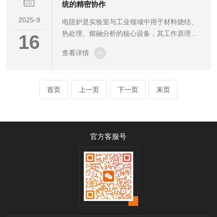
统的精密协作
差控制在2mm/m以内。燃烧器与炉管的相对位
2025-9
电阻炉是实验室与工业领域中用于材料烧结、
置需按热力分布图精准定位，确保火焰不直接
热处理、熔融分析的核心设备，其工作原理基
冲刷炉管。烟气余热回收系统与主炉体的连接
16
于电流通过电阻元件产生焦耳热，进而实现对
部位应采用柔性补偿结构，防止热膨胀应力...
查看详情
炉膛内环境的精准加热。要深入理解电阻炉的
高效运行机制，需解密其内部关键结构的精密
协作。一、发热核心：电阻炉的“心脏”是发热
首页
上一页
下一页
末页
元件，其材质与结构直接影响加热效率与温度
上限。常见的电阻元件分为三类：•镍铬合金
(如Cr20Ni80)：性价比高，较高工作温度约
1200℃，广泛应用于中温电阻炉(如实验室马
官方客服号
弗炉)，具有较好的抗氧化性与抗热疲劳性；•
铁铬铝合金(如0Cr25...