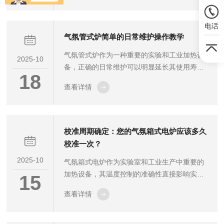
DOE试验设计，系统研究温度、时间、压力三
大要素的交互影响规律。只有将科学理论与实
电话
践经验有机结合，才能充分发挥该技术的性，
气氛管式炉简单的日常维护操作教学
制造出满足航空发动机叶片、核反应堆换热器
气氛管式炉作为一种重要的实验和工业加热设
等工况要求的高品质接头。真空钎焊炉使用全
2025-10
备，正确的日常维护可以明显延长其使用寿命
流程详解。一、核心工艺流程真空钎焊是一种
18
并确保安全稳定的运行。下面介绍一些简单而
在无氧环境下通过高温熔化钎料实现金属连接
查看详情
有效的日常维护操作。每次使用前后，都应进
的先进工艺，其标准作业流程包含以下关键...
行外观检查。仔细查看炉管是否有裂纹、变形
或其他损坏迹象。如果发现任何异常，应立即
停止使用并联系专业人员处理。同时，检查炉
校准周期确定：您的气氛箱式电炉应该多久
体外壳是否有磕碰或损坏，确保所有紧固件都
校准一次？
牢固无松动。清洁工作是日常维护的重要环
2025-10
气氛箱式电炉作为实验室和工业生产中重要的
节。在炉子冷却至室温后，使用干净柔软的布
加热设备，其温度控制的准确性直接影响实验
擦拭炉体表面，去除灰尘和污渍。对于顽固污
15
结果和产品质量。确定合适的校准周期是确保
垢，可以使用温和的清洁剂，但要避免清洁剂
查看详情
电炉性能稳定的关键环节。首先，需要考虑电
接...
炉的使用频率。如果您的箱式电炉处于频繁使
用状态，例如每天运行多个小时，那么建议每