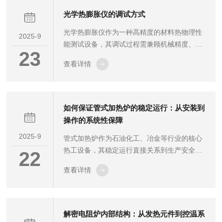
3-6个月进行一次校准。频繁的使用会导致加
光学热膨胀仪的调试方式
热元件和温度传感器的性能逐渐漂移，定期校
光学热膨胀仪作为一种高精度的材料热物理性
准可以及时发现并纠正这些变化。对于使用频
2025-9
能测试设备，其调试过程需兼顾机械精度、光
率较低的电炉，比如每周只使用几次，校准周
23
学对准与温度控制的协同优化。以下是系统化
期可以适当延长至6-12个月。其次，电炉的应
查看详情
的调试流程及关键技术要点：一、基础环境与
用领域对校准周期有重要影响。在科研...
设备检查1.环境适配：将仪器置于恒温恒湿实
验室(建议温度波动≤±0.5℃/小时)，远离振动
源(如离心机)和强电磁干扰区域。确保工作台
如何保证管式加热炉的稳定运行：从安装到
面水平度优于0.1mm/m，必要时使用精密水平
操作的系统性保障
仪校正。2.组件完整性核查：检查激光发射
2025-9
管式加热炉作为石油化工、冶金等行业的核心
器、光电接收器、样品支架、加热炉体及温控
热工设备，其稳定运行直接关系到生产安全和
模块是否完好，重点确认光学窗口清洁无划
22
能源效率。实现长期稳定运行需要构建覆盖全
痕，光纤接...
查看详情
生命周期的系统化保障体系，重点从科学安
装、规范操作和智能维护三个维度实施管控。
一、精准化安装奠定运行基础设备安装阶段需
严格遵循工艺设计参数，基础承重平台必须满
解密电阻炉内部结构：从发热元件到控温系
足设备满负荷运行时的动载荷要求，水平度误