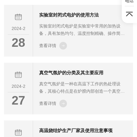
电话
的排腊炉呢？行业专家为您提供以下建议：
一、明确需求在选择排腊炉之前，首先要明确
实验室封闭式电炉的使用方法
自己的需求。考虑生产规模、产品类型、生产
实验室封闭式电炉是实验室中常用的加热设
周期等因素，确保所选的设备能够满足您的生
2024-2
备，具有加热均匀、温度控制精确、操作简便
产需求。二、了解性能参数1.容量：根据生产
28
等优点。下面将详细介绍实验室封闭式电炉的
规模选择适当的排腊炉容量，确保能够同时处
查看详情
使用方法，帮助大家更好地掌握这一实验工
理多个工件。2.温度范围：了解设备的最高...
具。在使用实验室封闭式电炉前，需要确保电
源连接正常，炉体放置平稳。同时，根据实验
需求选择合适的炉膛和炉具，并将其放置在电
真空气氛炉的分类及其主要应用
炉上。开启电炉前，需要先设置合适的温度。
真空气氛炉是一种在高温下工作的热处理设
通过控制面板上的温度调节按钮或旋钮，将温
2024-2
备，其核心特点是在炉膛内部创造一个真空或
度设定到所需值。在设定温度时，需要注意不
27
特定气氛的环境。根据炉型结构和应用特点，
要超过炉膛和炉具的承受范围，以免发生意
查看详情
真空气氛炉可以分为以下几大分类：管式真空
外。当温度达到设定值时，可以开始进行实
气氛炉：这种炉子通常具有长管形状，适用于
验。将需...
小批量、连续或间断的热处理工艺。由于其结
构紧凑，常用于实验室研究和工业生产中。箱
高温烧结炉生产厂家及使用注意事项
式真空气氛炉：箱式炉子具有较大的炉膛空