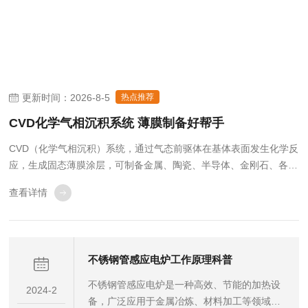
更新时间：2026-8-5
热点推荐
CVD化学气相沉积系统 薄膜制备好帮手
CVD（化学气相沉积）系统，通过气态前驱体在基体表面发生化学反
应，生成固态薄膜涂层，可制备金属、陶瓷、半导体、金刚石、各类
功能薄膜，薄膜均匀性好、附着力强，广泛用于半导体、新能源、新
查看详情
材料、航空航天、科研高校等领域。1.半导体与微电子行业芯片制造
核心工艺：沉积多晶硅、氧化硅、氮化硅...
不锈钢管感应电炉工作原理科普
不锈钢管感应电炉是一种高效、节能的加热设
2024-2
备，广泛应用于金属冶炼、材料加工等领域。