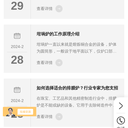
29
它的工作原理基于电磁感应原理，通过电磁感
查看详情
应将电能转化为热能，实现对不锈钢管的加热
处理。接下来和中环电炉一起了解不锈钢管感
应电炉工作原理。感应电炉的核心部件是感应
线圈，它由高导电性能的金属材料制成，通常
坩埚炉的工作原理介绍
呈螺旋状环绕在炉体周围。当感应线圈中通入
坩埚炉一直以来就是熔炼铜合金的设备，炉体
交流电时，线圈内会产生交变磁场。根据法拉
2024-2
为圆筒形，一般设于地平面以下，仅炉口部分
第电磁感应定律，处于交变磁场中的不锈钢管
28
露出地面，坩埚位于炉膛内，利用电或燃料进
会产生感应电动势，并在管壁上形成感应电
查看详情
行加热的炉子。现在，熔炼铜合金用坩埚炉的
流。感应电流在不锈钢管内流动时，会受到管
比例很大，熔炼的热源，在古代用木炭而现在
壁...
则依次为重油、煤气、电、焦炭，最近，为节
省能源及保护环境，向提高效率的方向发展，
如何选择适合的排腊炉？行业专家为您支招
部分热源也由重油改为煤气，一部分改为感应
在珠宝、工艺品和其他精密制造行业中，排腊
炉。工作原理：通过熔融盐的热传导进行加
2024-2
炉是不能或缺的设备。它用于去除铸造件中的
热，使样品均匀受热。首先将熔融盐注入炉体
28
蜡模，为后续的金属铸造过程做准备。选择适
中，然后将样品放置在盐中，并根据需要进行
查看详情
合的设备对于确保产品质量、提高生产效率和
真空或气氛控制。接着，通过加热元件对盐进
降低运营成本至关重要。那么，如何选择适合
行...