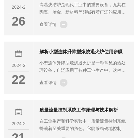
高温烧结炉是现代工业中的重要设备，尤其在
间，适用于大批量或大尺寸工件的热处理。其
2024-2
陶瓷、冶金、新材料等领域有着广泛的应用。
均匀的加热环境使得工件受热更加均匀，常用
26
本文将为您介绍一下高温烧结炉生产厂家以及
于金属材料的退火、烧结等工艺。卧式真空气
查看详情
在使用高温烧结炉时需要注意的事项。高温烧
氛炉：此类炉子水平放置，适用于对大型或重
结炉使用注意事项安全操作：在使用高温烧结
型工...
炉前，务必熟悉设备的操作规程和安全注意事
项。穿戴好防护服和手套，确保人身安全。炉
解析小型连体升降型煅烧退火炉使用步骤
内清洁：在放入物料前，应确保炉内清洁无杂
小型连体升降型煅烧退火炉是一种常见的热处
质。炉内残留物可能影响烧结效果，甚至损坏
2024-2
理设备，广泛应用于各种工业生产中。这种设
设备。温度控制：根据物料特性和工艺要求，
22
备能够提供精确的温度控制和可靠的煅烧退火
合理设置烧结温度和时间。温度过高或过低都
查看详情
过程，确保材料的质量和性能。中环电炉将为
可能影响产品质量。气氛控制：对于一些需
您详细介绍小型连体升降型煅烧退火炉的使用
要...
步骤。准备工作：在使用小型连体升降型煅烧
退火炉之前，首先需要确保设备已经安装并调
质量流量控制系统工作原理与技术解析
试完毕。检查电源、气源和控制系统是否正
在工业生产和科学实验中，质量流量控制系统
常，准备好所需材料，并确保工作区域整洁。
2024-2
扮演着至关重要的角色。它能够精确地控制和
装载材料：将待处理的材料放入炉膛内。注意
21
监测流体的质量流量，确保工艺流程的稳定性
材料的摆放方式，确保能够均匀受热。同时，