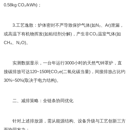
0.58kg CO₂/kWh)；
​3.工艺逸散：炉体密封不严导致保护气体(如N₂、Ar)泄漏，
或高温下有机物挥发(如粘结剂分解)，产生非CO₂温室气体(如
CH₄、N₂O)。
实测数据显示，一台年运行3000小时的天然气钟罩炉，直
接碳排放可达120~150吨CO₂e(二氧化碳当量)，间接排放占比约
30%~50%(取决于电力结构)。
​二、减排策略：全链条协同优化
针对上述排放源，需从能源结构、设备升级与工艺创新三方
面协同发力：