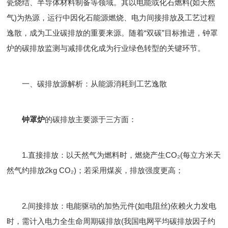
瓷烧结、半导体材料制备等领域。其以电能或化石燃料(如天然
气)为热源，运行中因化石能源燃烧、电力间接排放及工艺过程
逸散，成为工业碳排放的重要来源。随着“双碳”目标推进，钟罩
炉的碳排放监测与减排优化成为行业绿色转型的关键环节。
​一、碳排放源解析：从能源消耗到工艺逸散
钟罩炉
的碳排放主要源于三方面：
​1.直接排放：以天然气为燃料时，燃烧产生CO₂(每立方米天
然气约排放2kg CO₂)；若采用煤炭，排放强度更高；
2.​间接排放：电能驱动的加热元件(如电阻丝)依赖火力发电
时，需计入电力全生命周期碳排放(我国电网平均碳排放因子约