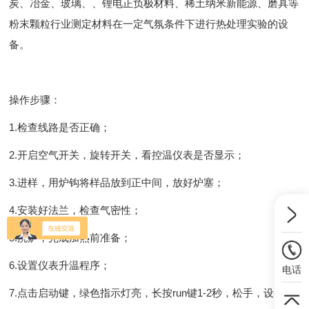
炭、冶金、玻璃、、锂电正负极材料、稀土纳米新能源、磨具等
粉末颗粒行业测定材料在一定气氛条件下进行热处理实验的设
备。
操作步骤：
1.检查线路是否正确；
2.开启空气开关，旋转开关，看控温仪表是否显示；
3.进样，用炉钩将样品放到正中间，放好炉塞；
4.安装好法兰，检查气密性；
5.洗炉，完成加热前准备；
6.设置仪表升温程序；
电话
7.点击启动键，绿色指示灯亮，长按run键1-2秒，松手，设备运