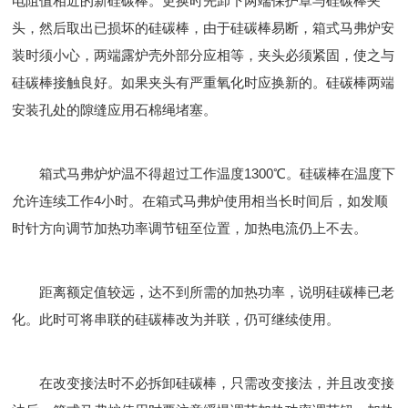
电阻值相近的新硅碳棒。更换时先卸下两端保护罩与硅碳棒夹
头，然后取出已损坏的硅碳棒，由于硅碳棒易断，箱式马弗炉安
装时须小心，两端露炉壳外部分应相等，夹头必须紧固，使之与
硅碳棒接触良好。如果夹头有严重氧化时应换新的。硅碳棒两端
安装孔处的隙缝应用石棉绳堵塞。
箱式马弗炉炉温不得超过工作温度1300℃。硅碳棒在温度下
允许连续工作4小时。在箱式马弗炉使用相当长时间后，如发顺
时针方向调节加热功率调节钮至位置，加热电流仍上不去。
距离额定值较远，达不到所需的加热功率，说明硅碳棒已老
化。此时可将串联的硅碳棒改为并联，仍可继续使用。
在改变接法时不必拆卸硅碳棒，只需改变接法，并且改变接