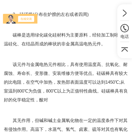
2、硅碳棒(分布在炉膛的左右或者四周)
碳棒是选用绿化碳化硅材料为主要原料，经轻加工制呸、高
电话
温硅化、在结晶而成的棒状的非金属高温电热元件。
该元件与金属电热元件相比，具有使用温度高、抗氧化、耐
腐蚀、寿命长、变形微、安装维修方便等优点。硅碳棒具有较大
的比电阻，在空气中加热，发热部表面温度可以达到1450℃;从
室温到800℃为负值，800℃以上为正值特性曲线。硅碳棒具有良
好的化学稳定性，酸对
其无作用，但碱和碱土金属氧化物在一定的温度条件下对其
有侵蚀作用。高温下，水蒸气、氢气、卤素、硫等对其也有氧化