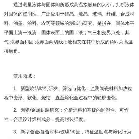
通过测量液体与固体间所形成高温接触角的大小，判断液体
对固体的浸润性。广泛应用于硅晶、液晶、玻璃、纤维、合成材
料、油墨、涂料、农药等领域的测试与研究。是指在一固体水平
平面上滴一液滴，固体表面上的固；液；气三相交界点处，其
气-液界面和固-液界面两切线把液相夹在其中所成的角即为高温
接触角。
使用领域：
1、新型烧结助剂研发、筛选与优化：监测陶瓷材料加热过
程中变形、软化、烧结，直至熔化全过程中的轮廓变化。
2、陶瓷/金属封装研究：分析焊料和基板的润湿性、可焊
性，合理设计焊料成分，提高封装强度。
3、新型合金/复合材料/玻璃/陶瓷，特征温度点与熔化行为