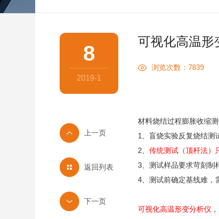
可视化高温形
8
浏览次数：7839
2019-1
材料烧结过程膨胀收缩测
1
、盲烧实验反复烧结测
2
、
传统测试（顶杆法）
3
、测试样品要求苛刻制
返回列表
4
、测试前确定基线难，
可视化高温形变分析仪
，