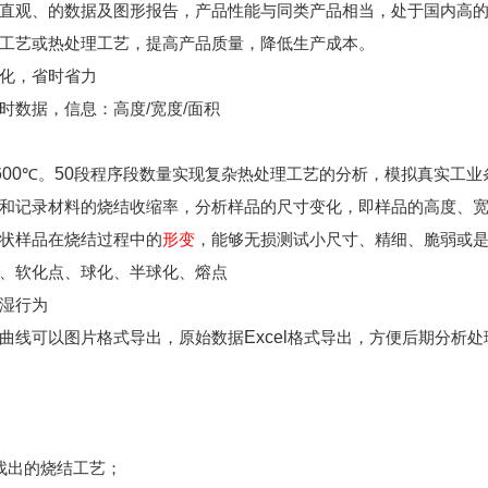
直观、的数据及图形报告，产品性能与同类产品相当，处于国内高
工艺或热处理工艺，提高产品质量，降低生产成本。
化，省时省力
/
/
时数据，信息：高度
宽度
面积
600
50
℃。
段程序段数量实现复杂热处理工艺的分析，模拟真实工业
和记录材料的烧结收缩率，分析样品的尺寸变化，即样品的高度、
状样品在烧结过程中的
形变
，能够无损测试小尺寸、精细、脆弱或
、软化点、球化、半球化、熔点
湿行为
Excel
曲线可以图片格式导出，原始数据
格式导出，方便后期分析处
找出的烧结工艺；