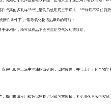
部件或其他多孔样品经过清洗后使用真空干燥法，*干燥后不留任何
真空或惰性条件下，*消除氧化物遇热爆炸的可能；
通干燥相比，粉末状样品不会被流动空气吹动或移动。
，应在电镀件上涂中性油脂或矿脂，以防腐蚀，并套上分子化合物塑
洁，箱门玻璃应用松散绵软棉纱织成的布擦拭，避免用化学溶剂擦拭