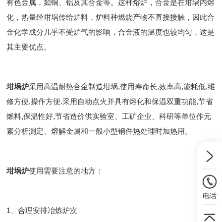
有色金属，如铜、铝及其合金等。这种熔炉，合金是在坩埚内熔
化，热量经坩埚传给炉料，炉料种燃烧产物不直接接触，因此合
金化学成分几乎不受炉气的影响，合金液的温度也较均匀，这是
其主要优点。
坩埚炉
采用高温耐热合金制造坩埚,使用寿命长,效率高,能耗低,维
修方便,操作方便.采用自动点火并具有熔化和保温双重功能,节省
燃料,保温性好,节省造价供实验室、工矿企业、科研等单位作元
素分析测定、熔解金属和一般小型钢件热处理时加热用。
坩埚炉
使用需要注意的地方：
电话
1、合理安排冶炼炉次