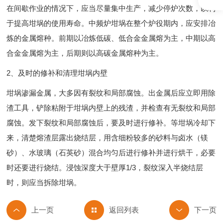
在间歇作业的情况下，应当尽量集中生产，减少停炉次数，以利
于提高坩埚的使用寿命。中频炉坩埚在整个炉役期内，应安排冶
炼的金属熔种。前期以冶炼低碳、低合金金属熔为主，中期以高
合金金属熔为主，后期则以高碳金属熔种为主。
2、及时的修补和清理坩埚内壁
坩埚渗漏金属，大多因有裂纹和局部腐蚀。出金属后应立即用除
渣工具，铲除粘附于坩埚内壁上的残渣，并检查有无裂纹和局部
腐蚀。发下裂纹和局部腐蚀后，要及时进行修补。等坩埚冷却下
来，清楚熔渣层露出烧结层，用含细粉较多的砂料与卤水（镁
砂）、水玻璃（石英砂）混合均匀后进行修补并进行烘干，必要
时还要进行烧结。浸蚀深度大于壁厚1/3，裂纹深入半烧结层
时，则应当拆除坩埚。
返回列表