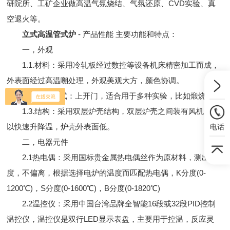
研院所、工矿企业做高温气氛烧结、气氛还原、CVD实验、真
空退火等。
立式高温管式炉
- 产品性能 主要功能和特点：
一，外观
1.1.材料：采用冷轧板经过数控等设备机床精密加工而成，
外表面经过高温嗍处理，外观美观大方，颜色协调。
1.2..开门方式：上开门，适合用于多种实验，比如煅烧等
1.3.结构：采用双层炉壳结构，双层炉壳之间装有风机，可
以快速升降温，炉壳外表面低。
电话
二，电器元件
2.1热电偶：采用国标贵金属热电偶丝作为原材料，测出温
度，不偏离，根据选择电炉的温度而匹配热电偶，K分度(0-
1200℃)，S分度(0-1600℃)，B分度(0-1820℃)
2.2温控仪：采用中国台湾品牌全智能16段或32段PID控制
温控仪，温控仪是双行LED显示表盘，主要用于控温，反应灵